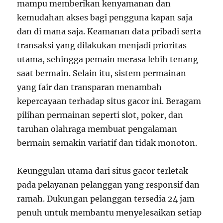
mampu memberikan kenyamanan dan
kemudahan akses bagi pengguna kapan saja
dan di mana saja. Keamanan data pribadi serta
transaksi yang dilakukan menjadi prioritas
utama, sehingga pemain merasa lebih tenang
saat bermain. Selain itu, sistem permainan
yang fair dan transparan menambah
kepercayaan terhadap situs gacor ini. Beragam
pilihan permainan seperti slot, poker, dan
taruhan olahraga membuat pengalaman
bermain semakin variatif dan tidak monoton.
Keunggulan utama dari situs gacor terletak
pada pelayanan pelanggan yang responsif dan
ramah. Dukungan pelanggan tersedia 24 jam
penuh untuk membantu menyelesaikan setiap