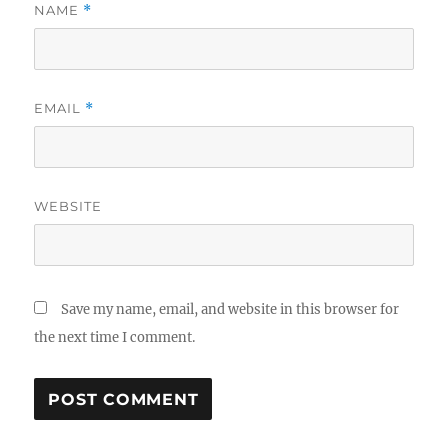
NAME
*
EMAIL
*
WEBSITE
Save my name, email, and website in this browser for
the next time I comment.