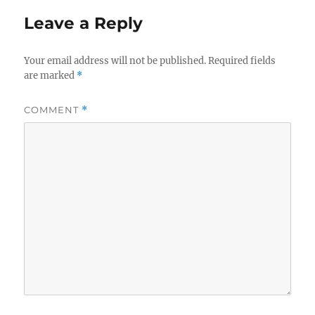
Leave a Reply
Your email address will not be published.
Required fields
are marked
*
COMMENT
*