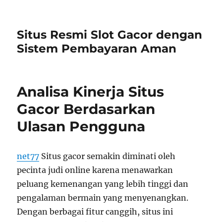
Situs Resmi Slot Gacor dengan
Sistem Pembayaran Aman
Analisa Kinerja Situs
Gacor Berdasarkan
Ulasan Pengguna
net77
Situs gacor semakin diminati oleh
pecinta judi online karena menawarkan
peluang kemenangan yang lebih tinggi dan
pengalaman bermain yang menyenangkan.
Dengan berbagai fitur canggih, situs ini