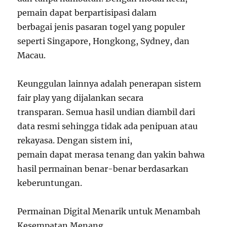
pemain dapat berpartisipasi dalam
berbagai jenis pasaran togel yang populer
seperti Singapore, Hongkong, Sydney, dan
Macau.
Keunggulan lainnya adalah penerapan sistem
fair play yang dijalankan secara
transparan. Semua hasil undian diambil dari
data resmi sehingga tidak ada penipuan atau
rekayasa. Dengan sistem ini,
pemain dapat merasa tenang dan yakin bahwa
hasil permainan benar-benar berdasarkan
keberuntungan.
Permainan Digital Menarik untuk Menambah
Kesempatan Menang