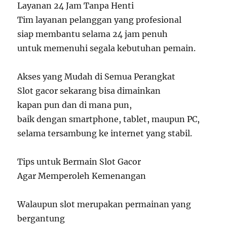
Layanan 24 Jam Tanpa Henti
Tim layanan pelanggan yang profesional
siap membantu selama 24 jam penuh
untuk memenuhi segala kebutuhan pemain.
Akses yang Mudah di Semua Perangkat
Slot gacor sekarang bisa dimainkan
kapan pun dan di mana pun,
baik dengan smartphone, tablet, maupun PC,
selama tersambung ke internet yang stabil.
Tips untuk Bermain Slot Gacor
Agar Memperoleh Kemenangan
Walaupun slot merupakan permainan yang
bergantung