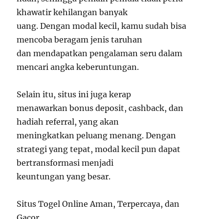
khawatir kehilangan banyak
uang. Dengan modal kecil, kamu sudah bisa
mencoba beragam jenis taruhan
dan mendapatkan pengalaman seru dalam
mencari angka keberuntungan.
Selain itu, situs ini juga kerap
menawarkan bonus deposit, cashback, dan
hadiah referral, yang akan
meningkatkan peluang menang. Dengan
strategi yang tepat, modal kecil pun dapat
bertransformasi menjadi
keuntungan yang besar.
Situs Togel Online Aman, Terpercaya, dan
Gacor