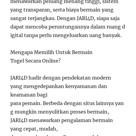
menawarkan peluang menang tinggi, sistem
yang transparan, serta biaya bermain yang
sangat terjangkau. Dengan JARI4D, siapa saja
dapat mencoba peruntungannya dalam ruang d
igital tanpa perlu mengeluarkan uang banyak.
Mengapa Memilih Untuk Bermain
Togel Secara Online?
JARI4D hadir dengan pendekatan modern
yang mengedepankan kenyamanan dan
keamanan bagi
para pemain. Berbeda dengan situs lainnya yan
g mungkin menyulitkan proses bermain,
JARI4D menawarkan pengalaman bermain
yang cepat, mudah,