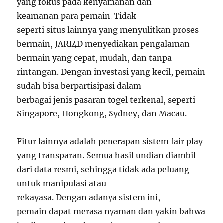
yang fokus pada kenyamanan dan
keamanan para pemain. Tidak
seperti situs lainnya yang menyulitkan proses
bermain, JARI4D menyediakan pengalaman
bermain yang cepat, mudah, dan tanpa
rintangan. Dengan investasi yang kecil, pemain
sudah bisa berpartisipasi dalam
berbagai jenis pasaran togel terkenal, seperti
Singapore, Hongkong, Sydney, dan Macau.
Fitur lainnya adalah penerapan sistem fair play
yang transparan. Semua hasil undian diambil
dari data resmi, sehingga tidak ada peluang
untuk manipulasi atau
rekayasa. Dengan adanya sistem ini,
pemain dapat merasa nyaman dan yakin bahwa