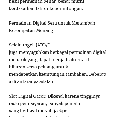
hasil permainan benar-benar murni
berdasarkan faktor keberuntungan.
Permainan Digital Seru untuk Menambah
Kesempatan Menang
Selain togel, JARI4D
juga menyuguhkan berbagai permainan digital
menarik yang dapat menjadi alternatif
hiburan serta peluang untuk
mendapatkan keuntungan tambahan. Beberap
a di antaranya adalah:
Slot Digital Gacor: Dikenal karena tingginya
rasio pembayaran, banyak pemain
yang berhasil meraih jackpot