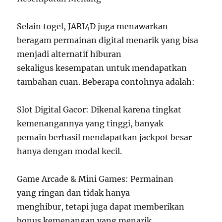
Selain togel, JARI4D juga menawarkan
beragam permainan digital menarik yang bisa
menjadi alternatif hiburan
sekaligus kesempatan untuk mendapatkan
tambahan cuan. Beberapa contohnya adalah:
Slot Digital Gacor: Dikenal karena tingkat
kemenangannya yang tinggi, banyak
pemain berhasil mendapatkan jackpot besar
hanya dengan modal kecil.
Game Arcade & Mini Games: Permainan
yang ringan dan tidak hanya
menghibur, tetapi juga dapat memberikan
bonus kemenangan yang menarik.