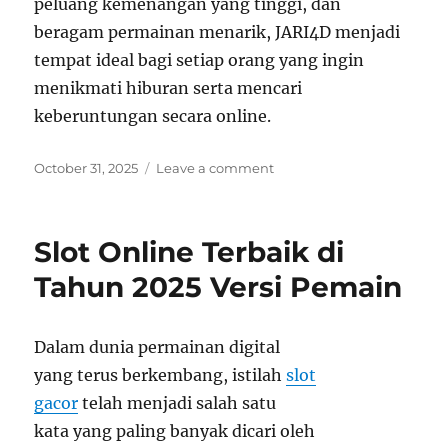
peluang kemenangan yang tinggi, dan
beragam permainan menarik, JARI4D menjadi
tempat ideal bagi setiap orang yang ingin
menikmati hiburan serta mencari
keberuntungan secara online.
Posted
on
October 31, 2025
Leave a comment
on
Main
Togel
Online
Slot Online Terbaik di
Aman
Dengan
Tahun 2025 Versi Pemain
Modal
Hemat
Dalam dunia permainan digital
yang terus berkembang, istilah
slot
gacor
telah menjadi salah satu
kata yang paling banyak dicari oleh