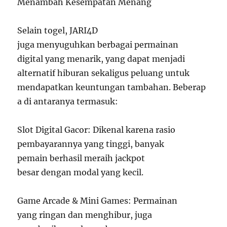
Menambah Kesempatan Menang
Selain togel, JARI4D
juga menyuguhkan berbagai permainan
digital yang menarik, yang dapat menjadi
alternatif hiburan sekaligus peluang untuk
mendapatkan keuntungan tambahan. Beberap
a di antaranya termasuk:
Slot Digital Gacor: Dikenal karena rasio
pembayarannya yang tinggi, banyak
pemain berhasil meraih jackpot
besar dengan modal yang kecil.
Game Arcade & Mini Games: Permainan
yang ringan dan menghibur, juga