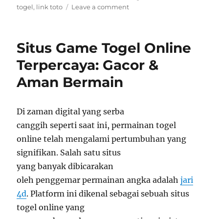
on
on
togel
,
link toto
Leave a comment
Situs
Game
Togel
Situs Game Togel Online
Digital
Gacor
Terpercaya: Gacor &
Untuk
Aman Bermain
Menambah
Peruntungan
Di zaman digital yang serba
canggih seperti saat ini, permainan togel
online telah mengalami pertumbuhan yang
signifikan. Salah satu situs
yang banyak dibicarakan
oleh penggemar permainan angka adalah
jari
4d
. Platform ini dikenal sebagai sebuah situs
togel online yang