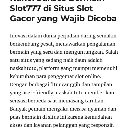
Meningkatkan
Slot777 di Situs Slot
Popularitas
Gacor yang Wajib Dicoba
Situs
Gacor
Inovasi dalam dunia perjudian daring semakin
berkembang pesat, menawarkan pengalaman
bermain yang seru dan menguntungkan. Salah
satu situs yang sedang naik daun adalah
naskahtoto, platform yang mampu memenuhi
kebutuhan para penggemar slot online.
Dengan berbagai fitur canggih dan tampilan
yang user-friendly, naskah toto memberikan
sensasi berbeda saat memasang taruhan.
Banyak pemain mengaku merasa nyaman dan
puas bermain di situs ini karena kemudahan
akses dan layanan pelanggan yang responsif.