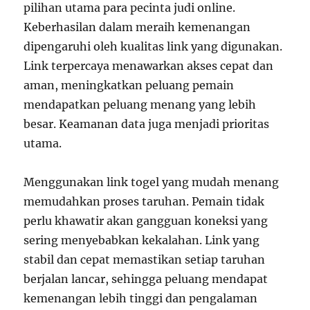
pilihan utama para pecinta judi online.
Keberhasilan dalam meraih kemenangan
dipengaruhi oleh kualitas link yang digunakan.
Link terpercaya menawarkan akses cepat dan
aman, meningkatkan peluang pemain
mendapatkan peluang menang yang lebih
besar. Keamanan data juga menjadi prioritas
utama.
Menggunakan link togel yang mudah menang
memudahkan proses taruhan. Pemain tidak
perlu khawatir akan gangguan koneksi yang
sering menyebabkan kekalahan. Link yang
stabil dan cepat memastikan setiap taruhan
berjalan lancar, sehingga peluang mendapat
kemenangan lebih tinggi dan pengalaman