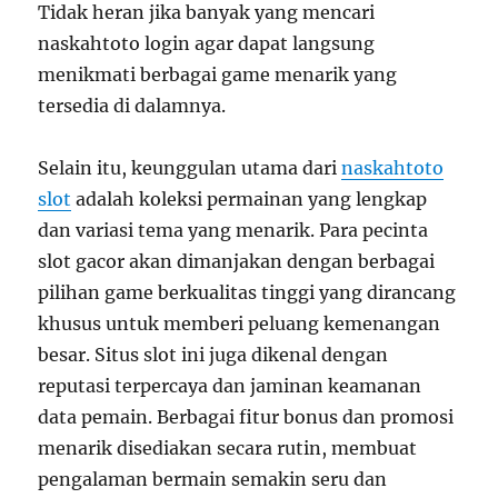
Tidak heran jika banyak yang mencari
naskahtoto login agar dapat langsung
menikmati berbagai game menarik yang
tersedia di dalamnya.
Selain itu, keunggulan utama dari
naskahtoto
slot
adalah koleksi permainan yang lengkap
dan variasi tema yang menarik. Para pecinta
slot gacor akan dimanjakan dengan berbagai
pilihan game berkualitas tinggi yang dirancang
khusus untuk memberi peluang kemenangan
besar. Situs slot ini juga dikenal dengan
reputasi terpercaya dan jaminan keamanan
data pemain. Berbagai fitur bonus dan promosi
menarik disediakan secara rutin, membuat
pengalaman bermain semakin seru dan