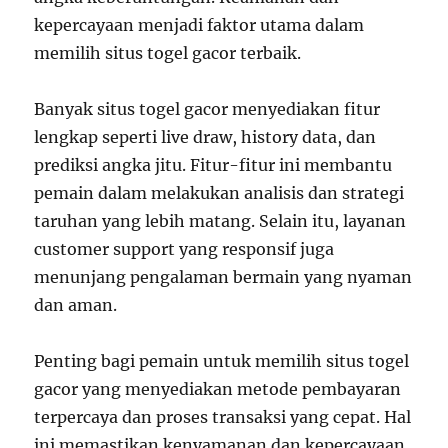
kepercayaan menjadi faktor utama dalam
memilih situs togel gacor terbaik.
Banyak situs togel gacor menyediakan fitur
lengkap seperti live draw, history data, dan
prediksi angka jitu. Fitur-fitur ini membantu
pemain dalam melakukan analisis dan strategi
taruhan yang lebih matang. Selain itu, layanan
customer support yang responsif juga
menunjang pengalaman bermain yang nyaman
dan aman.
Penting bagi pemain untuk memilih situs togel
gacor yang menyediakan metode pembayaran
terpercaya dan proses transaksi yang cepat. Hal
ini memastikan kenyamanan dan kepercayaan