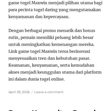
game togel Maxwin menjadi pilihan utama bagi
para pecinta togel daring yang mengutamakan
kenyamanan dan kepercayaan.
Dengan berbagai promo menarik dan bonus
rutin, pemain memiliki peluang lebih besar
untuk meningkatkan kemenangan mereka.
Link game togel Maxwin terus berinovasi
menyesuaikan tren dan kebutuhan pasar.
Keamanan, kenyamanan, serta kemudahan
akses menjadi keunggulan utama dari platform
ini dalam dunia togel online.
Posted
on
April 29, 2026
Leave a comment
on
Dunia
Virtual
dengan