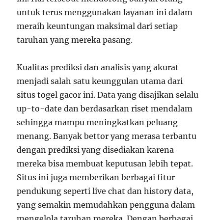
untuk terus menggunakan layanan ini dalam
meraih keuntungan maksimal dari setiap
taruhan yang mereka pasang.
Kualitas prediksi dan analisis yang akurat
menjadi salah satu keunggulan utama dari
situs togel gacor ini. Data yang disajikan selalu
up-to-date dan berdasarkan riset mendalam
sehingga mampu meningkatkan peluang
menang. Banyak bettor yang merasa terbantu
dengan prediksi yang disediakan karena
mereka bisa membuat keputusan lebih tepat.
Situs ini juga memberikan berbagai fitur
pendukung seperti live chat dan history data,
yang semakin memudahkan pengguna dalam
mengelola taruhan mereka. Dengan berbagai