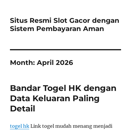
Situs Resmi Slot Gacor dengan
Sistem Pembayaran Aman
Month:
April 2026
Bandar Togel HK dengan
Data Keluaran Paling
Detail
togel hk
Link togel mudah menang menjadi