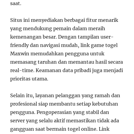
saat.
Situs ini menyediakan berbagai fitur menarik
yang mendukung pemain dalam meraih
kemenangan besar. Dengan tampilan user-
friendly dan navigasi mudah, link game togel
Maxwin memudahkan pengguna untuk
memasang taruhan dan memantau hasil secara
real-time. Keamanan data pribadi juga menjadi
prioritas utama.
Selain itu, layanan pelanggan yang ramah dan
profesional siap membantu setiap kebutuhan
pengguna. Pengoperasian yang stabil dan
server yang selalu aktif memastikan tidak ada
gangguan saat bermain togel online. Link