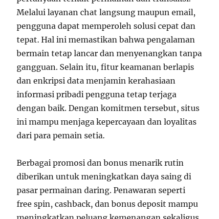
Melalui layanan chat langsung maupun email,
pengguna dapat memperoleh solusi cepat dan
tepat. Hal ini memastikan bahwa pengalaman
bermain tetap lancar dan menyenangkan tanpa
gangguan. Selain itu, fitur keamanan berlapis
dan enkripsi data menjamin kerahasiaan
informasi pribadi pengguna tetap terjaga
dengan baik. Dengan komitmen tersebut, situs
ini mampu menjaga kepercayaan dan loyalitas
dari para pemain setia.
Berbagai promosi dan bonus menarik rutin
diberikan untuk meningkatkan daya saing di
pasar permainan daring. Penawaran seperti
free spin, cashback, dan bonus deposit mampu
meningkatkan peluang kemenangan sekaligus