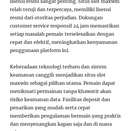
lisensi resmi sangat penting. Situs slot maxwin
telah teruji dan terpercaya, memiliki lisensi
resmi dari otoritas perjudian. Dukungan
customer service responsif 24 jam memastikan
setiap masalah pemain terselesaikan dengan
cepat dan efektif, meningkatkan kenyamanan
penggunaan platform ini.
Keberadaan teknologi terbaru dan sistem
keamanan canggih menjadikan situs slot
maxwin sebagai pilihan utama. Pemain dapat
menikmati permainan tanpa khawatir akan
risiko keamanan data. Fasilitas deposit dan
penarikan yang mudah serta cepat
memberikan pengalaman bermain yang praktis
dan menyenangkan kapan saja dan di mana