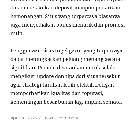
dalam melakukan deposit maupun penarikan
kemenangan. Situs yang terpercaya biasanya
juga menyediakan bonus menarik dan promosi
rutin.
Penggunaan situs togel gacor yang terpercaya
dapat meningkatkan peluang menang secara
signifikan. Pemain disarankan untuk selalu
mengikuti update dan tips dari situs tersebut
agar strategi taruhan lebih efektif. Dengan
memperhatikan kualitas dan reputasi,
kemenangan besar bukan lagi impian semata.
Posted
on
April 30, 2026
Leave a comment
on
Situs
Togel
Online