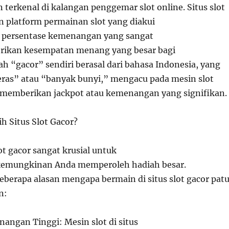
terkenal di kalangan penggemar slot online. Situs slot
 platform permainan slot yang diakui
i persentase kemenangan yang sangat
rikan kesempatan menang yang besar bagi
ah “gacor” sendiri berasal dari bahasa Indonesia, yang
keras” atau “banyak bunyi,” mengacu pada mesin slot
i memberikan jackpot atau kemenangan yang signifikan.
 Situs Slot Gacor?
ot gacor sangat krusial untuk
emungkinan Anda memperoleh hadiah besar.
eberapa alasan mengapa bermain di situs slot gacor patu
n:
angan Tinggi: Mesin slot di situs