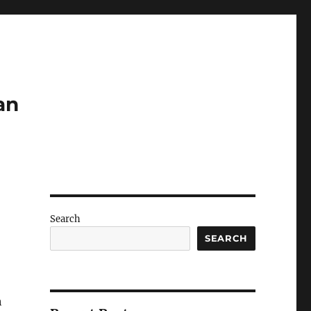
an
Search
SEARCH
h