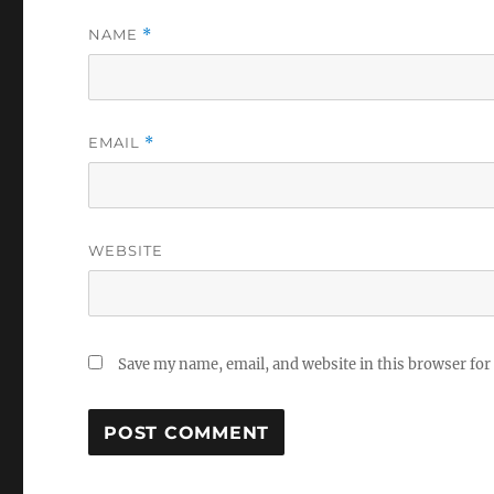
NAME
*
EMAIL
*
WEBSITE
Save my name, email, and website in this browser for