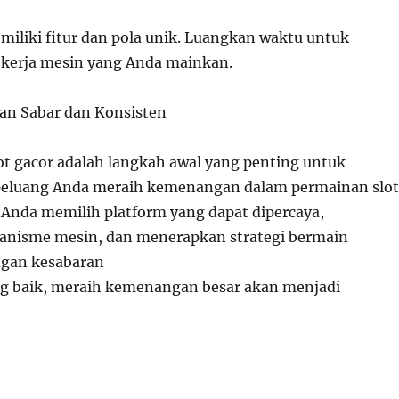
miliki fitur dan pola unik. Luangkan waktu untuk
kerja mesin yang Anda mainkan.
an Sabar dan Konsisten
lot gacor adalah langkah awal yang penting untuk
eluang Anda meraih kemenangan dalam permainan slot
n Anda memilih platform yang dapat dipercaya,
isme mesin, dan menerapkan strategi bermain
ngan kesabaran
g baik, meraih kemenangan besar akan menjadi