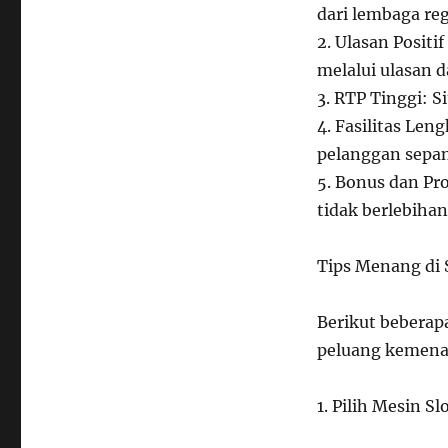
dari lembaga reg
2. Ulasan Posit
melalui ulasan d
3. RTP Tinggi: 
4. Fasilitas Le
pelanggan sepa
5. Bonus dan Pr
tidak berlebihan
Tips Menang di S
Berikut beberap
peluang kemenan
1. Pilih Mesin S