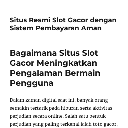
Situs Resmi Slot Gacor dengan
Sistem Pembayaran Aman
Bagaimana Situs Slot
Gacor Meningkatkan
Pengalaman Bermain
Pengguna
Dalam zaman digital saat ini, banyak orang
semakin tertarik pada hiburan serta aktivitas
perjudian secara online. Salah satu bentuk
perjudian yang paling terkenal ialah toto gacor,