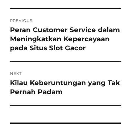
Post
PREVIOUS
navigation
Peran Customer Service dalam
Previous
post:
Meningkatkan Kepercayaan
pada Situs Slot Gacor
NEXT
Kilau Keberuntungan yang Tak
Next
post:
Pernah Padam