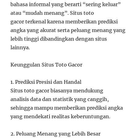
bahasa informal yang berarti “sering keluar”
atau “mudah menang”. Situs toto
gacor terkenal karena memberikan prediksi
angka yang akurat serta peluang menang yang
lebih tinggi dibandingkan dengan situs
lainnya.
Keunggulan Situs Toto Gacor
1. Prediksi Presisi dan Handal
Situs toto gacor biasanya mendukung
analisis data dan statistik yang canggih,
sehingga mampu memberikan prediksi angka
yang mendekati realitas keberuntungan.
2. Peluang Menang yang Lebih Besar