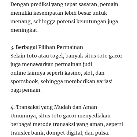
Dengan prediksi yang tepat sasaran, pemain
memiliki kesempatan lebih besar untuk
menang, sehingga potensi keuntungan juga
meningkat.
3. Berbagai Pilihan Permainan
Selain toto atau togel, banyak situs toto gacor
juga menawarkan permainan judi
online lainnya seperti kasino, slot, dan
sportsbook, sehingga memberikan variasi
bagi pemain.
4. Transaksi yang Mudah dan Aman
Umumnya, situs toto gacor menyediakan
berbagai metode transaksi yang aman, seperti
transfer bank, dompet digital, dan pulsa.