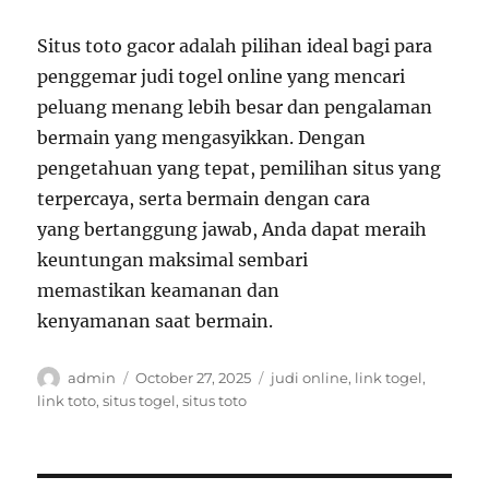
Situs toto gacor adalah pilihan ideal bagi para
penggemar judi togel online yang mencari
peluang menang lebih besar dan pengalaman
bermain yang mengasyikkan. Dengan
pengetahuan yang tepat, pemilihan situs yang
terpercaya, serta bermain dengan cara
yang bertanggung jawab, Anda dapat meraih
keuntungan maksimal sembari
memastikan keamanan dan
kenyamanan saat bermain.
Author
Posted
Tags
admin
October 27, 2025
judi online
,
link togel
,
on
link toto
,
situs togel
,
situs toto