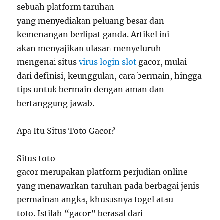
sebuah platform taruhan
yang menyediakan peluang besar dan
kemenangan berlipat ganda. Artikel ini
akan menyajikan ulasan menyeluruh
mengenai situs
virus login slot
gacor, mulai
dari definisi, keunggulan, cara bermain, hingga
tips untuk bermain dengan aman dan
bertanggung jawab.
Apa Itu Situs Toto Gacor?
Situs toto
gacor merupakan platform perjudian online
yang menawarkan taruhan pada berbagai jenis
permainan angka, khususnya togel atau
toto. Istilah “gacor” berasal dari