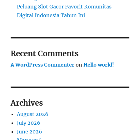
Peluang Slot Gacor Favorit Komunitas
Digital Indonesia Tahun Ini
Recent Comments
A WordPress Commenter
on
Hello world!
Archives
August 2026
July 2026
June 2026