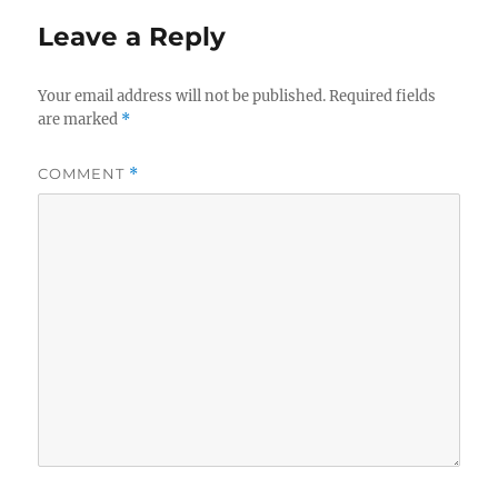
Leave a Reply
Your email address will not be published.
Required fields
are marked
*
COMMENT
*