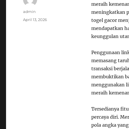
meraih kemenang
Author
admin
meningkatkan p
Posted
April 13, 2026
togel gacor menj
on
mendapatkan ha
keunggulan utam
Penggunaan lin
memasang taruha
transaksi berja
membuktikan ba
menggunakan lin
meraih kemenan
Tersedianya fit
percaya diri. Me
pola angka yang