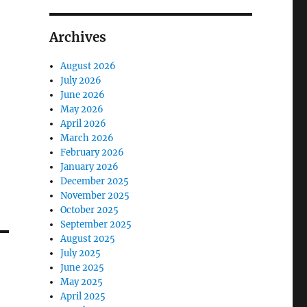
Archives
August 2026
July 2026
June 2026
May 2026
April 2026
March 2026
February 2026
January 2026
December 2025
November 2025
October 2025
September 2025
August 2025
July 2025
June 2025
May 2025
April 2025