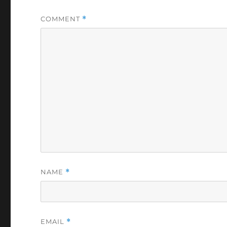
COMMENT
*
NAME
*
EMAIL
*