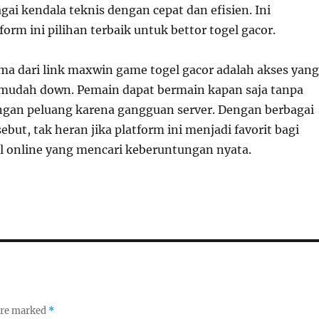
ai kendala teknis dengan cepat dan efisien. Ini
orm ini pilihan terbaik untuk bettor togel gacor.
a dari link maxwin game togel gacor adalah akses yang
k mudah down. Pemain dapat bermain kapan saja tanpa
ngan peluang karena gangguan server. Dengan berbagai
but, tak heran jika platform ini menjadi favorit bagi
 online yang mencari keberuntungan nyata.
 are marked
*