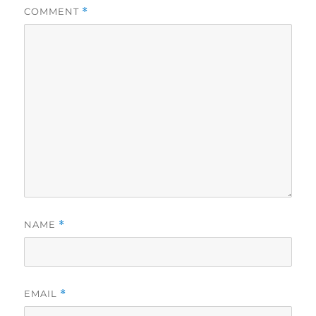
COMMENT
*
NAME
*
EMAIL
*