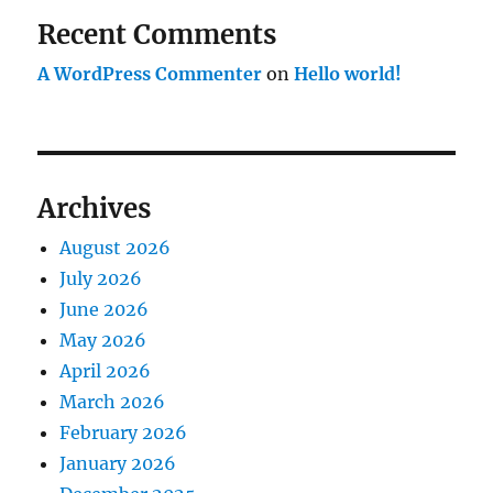
Recent Comments
A WordPress Commenter
on
Hello world!
Archives
August 2026
July 2026
June 2026
May 2026
April 2026
March 2026
February 2026
January 2026