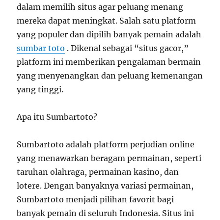
dalam memilih situs agar peluang menang
mereka dapat meningkat. Salah satu platform
yang populer dan dipilih banyak pemain adalah
sumbar toto
. Dikenal sebagai “situs gacor,”
platform ini memberikan pengalaman bermain
yang menyenangkan dan peluang kemenangan
yang tinggi.
Apa itu Sumbartoto?
Sumbartoto adalah platform perjudian online
yang menawarkan beragam permainan, seperti
taruhan olahraga, permainan kasino, dan
lotere. Dengan banyaknya variasi permainan,
Sumbartoto menjadi pilihan favorit bagi
banyak pemain di seluruh Indonesia. Situs ini