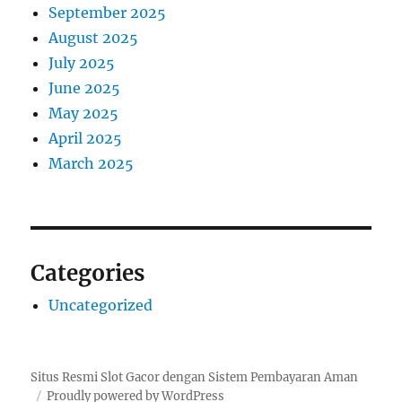
September 2025
August 2025
July 2025
June 2025
May 2025
April 2025
March 2025
Categories
Uncategorized
Situs Resmi Slot Gacor dengan Sistem Pembayaran Aman
Proudly powered by WordPress