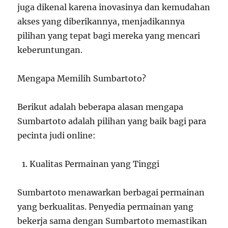
juga dikenal karena inovasinya dan kemudahan
akses yang diberikannya, menjadikannya
pilihan yang tepat bagi mereka yang mencari
keberuntungan.
Mengapa Memilih Sumbartoto?
Berikut adalah beberapa alasan mengapa
Sumbartoto adalah pilihan yang baik bagi para
pecinta judi online:
Kualitas Permainan yang Tinggi
Sumbartoto menawarkan berbagai permainan
yang berkualitas. Penyedia permainan yang
bekerja sama dengan Sumbartoto memastikan