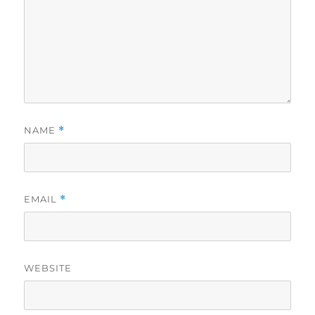
NAME
*
EMAIL
*
WEBSITE