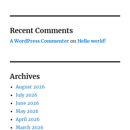
Recent Comments
A WordPress Commenter
on
Hello world!
Archives
August 2026
July 2026
June 2026
May 2026
April 2026
March 2026