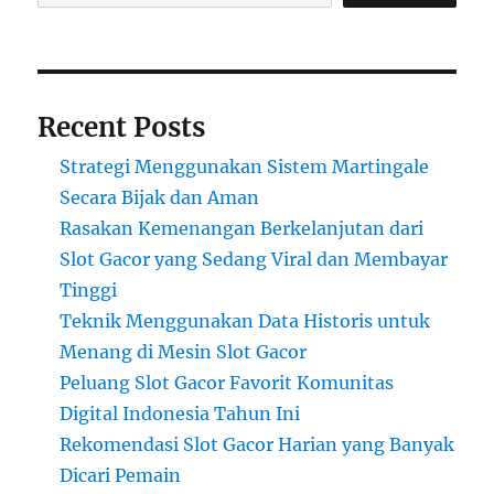
Recent Posts
Strategi Menggunakan Sistem Martingale
Secara Bijak dan Aman
Rasakan Kemenangan Berkelanjutan dari
Slot Gacor yang Sedang Viral dan Membayar
Tinggi
Teknik Menggunakan Data Historis untuk
Menang di Mesin Slot Gacor
Peluang Slot Gacor Favorit Komunitas
Digital Indonesia Tahun Ini
Rekomendasi Slot Gacor Harian yang Banyak
Dicari Pemain