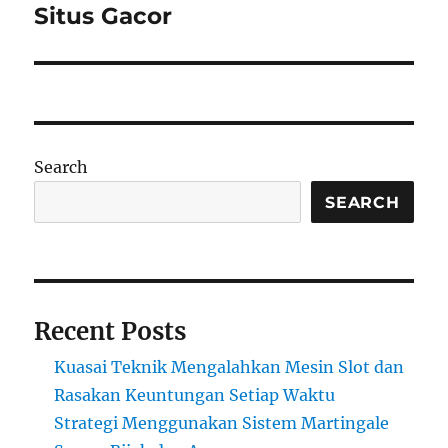
Situs Gacor
Search
SEARCH
Recent Posts
Kuasai Teknik Mengalahkan Mesin Slot dan
Rasakan Keuntungan Setiap Waktu
Strategi Menggunakan Sistem Martingale