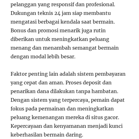
pelanggan yang responsif dan profesional.
Dukungan teknis 24 jam siap membantu
mengatasi berbagai kendala saat bermain.
Bonus dan promosi menarik juga rutin
diberikan untuk meningkatkan peluang
menang dan menambah semangat bermain
dengan modal lebih besar.
Faktor penting lain adalah sistem pembayaran
yang cepat dan aman. Proses deposit dan
penarikan dana dilakukan tanpa hambatan.
Dengan sistem yang terpercaya, pemain dapat
fokus pada permainan dan meningkatkan
peluang kemenangan mereka di situs gacor.
Kepercayaan dan kenyamanan menjadi kunci
keberhasilan bermain daring.