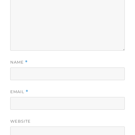
NAME
*
EMAIL
*
WEBSITE