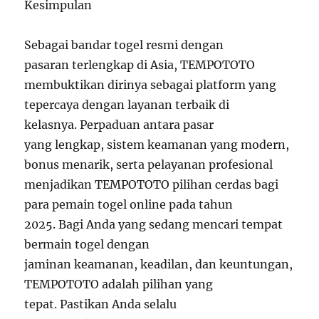
Kesimpulan
Sebagai bandar togel resmi dengan
pasaran terlengkap di Asia, TEMPOTOTO
membuktikan dirinya sebagai platform yang
tepercaya dengan layanan terbaik di
kelasnya. Perpaduan antara pasar
yang lengkap, sistem keamanan yang modern,
bonus menarik, serta pelayanan profesional
menjadikan TEMPOTOTO pilihan cerdas bagi
para pemain togel online pada tahun
2025. Bagi Anda yang sedang mencari tempat
bermain togel dengan
jaminan keamanan, keadilan, dan keuntungan,
TEMPOTOTO adalah pilihan yang
tepat. Pastikan Anda selalu