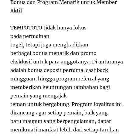
Bonus dan Program Menarik untuk Member
Aktif
TEMPOTOTO tidak hanya fokus
pada permainan
togel, tetapi juga menghadirkan
berbagai bonus menarik dan promo
eksklusif untuk para anggotanya. Di antaranya
adalah bonus deposit pertama, cashback
mingguan, hingga program referral yang
memberikan keuntungan tambahan bagi
pemain yang mengajak
teman untuk bergabung. Program loyalitas ini
dirancang agar setiap pemain, baik yang
baru maupun yang berpengalaman, dapat
menikmati manfaat lebih dari setiap taruhan