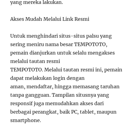
yang mereka lakukan.
Akses Mudah Melalui Link Resmi
Untuk menghindari situs-situs palsu yang
sering meniru nama besar TEMPOTOTO,
pemain dianjurkan untuk selalu mengakses
melalui tautan resmi
TEMPOTOTO. Melalui tautan resmi ini, pemain
dapat melakukan login dengan
aman, mendaftar, hingga memasang taruhan
tanpa gangguan. Tampilan situsnya yang
responsif juga memudahkan akses dari
berbagai perangkat, baik PC, tablet, maupun
smartphone.