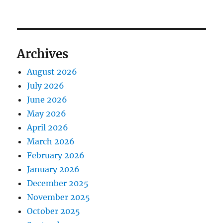
Archives
August 2026
July 2026
June 2026
May 2026
April 2026
March 2026
February 2026
January 2026
December 2025
November 2025
October 2025