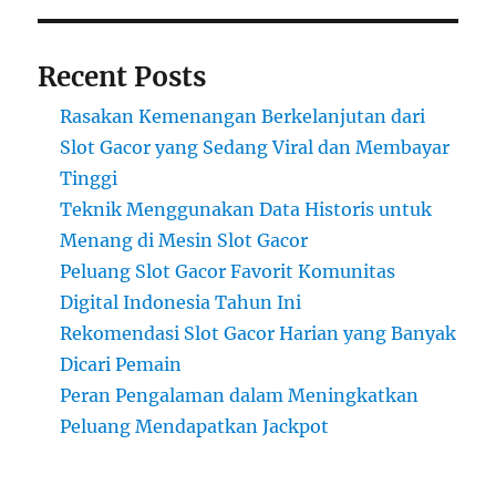
Recent Posts
Rasakan Kemenangan Berkelanjutan dari
Slot Gacor yang Sedang Viral dan Membayar
Tinggi
Teknik Menggunakan Data Historis untuk
Menang di Mesin Slot Gacor
Peluang Slot Gacor Favorit Komunitas
Digital Indonesia Tahun Ini
Rekomendasi Slot Gacor Harian yang Banyak
Dicari Pemain
Peran Pengalaman dalam Meningkatkan
Peluang Mendapatkan Jackpot