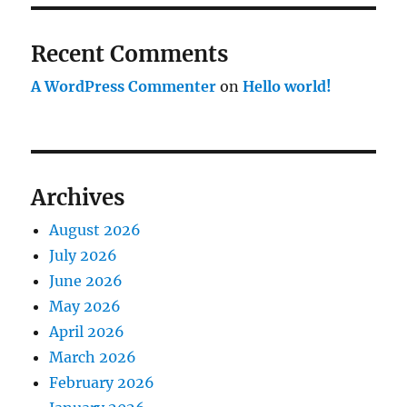
Recent Comments
A WordPress Commenter
on
Hello world!
Archives
August 2026
July 2026
June 2026
May 2026
April 2026
March 2026
February 2026