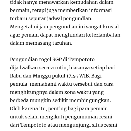
tidak hanya menawarkan kemudahan dalam
bermain, tetapi juga memberikan informasi
terbaru seputar jadwal pengundian.
Mengetahui jam pengundian ini sangat krusial
agar pemain dapat menghindari keterlambatan
dalam memasang taruhan.
Pengundian togel SGP di Tempototo
dijadwalkan secara rutin, biasanya setiap hari
Rabu dan Minggu pukul 17.45 WIB. Bagi
pemula, memahami waktu tersebut dan cara
menghitungnya dalam zona waktu yang
berbeda mungkin sedikit membingungkan.
Oleh karena itu, penting bagi para pemain
untuk selalu mengikuti pengumuman resmi
dari Tempototo atau mengunjungi situs resmi