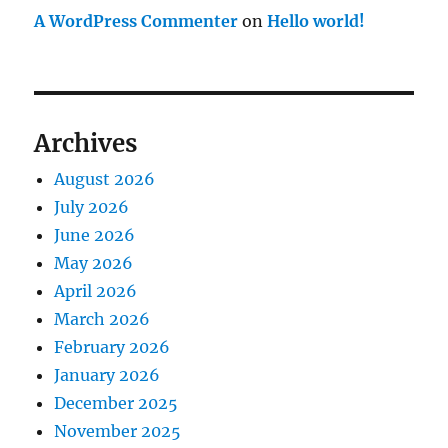
A WordPress Commenter
on
Hello world!
Archives
August 2026
July 2026
June 2026
May 2026
April 2026
March 2026
February 2026
January 2026
December 2025
November 2025