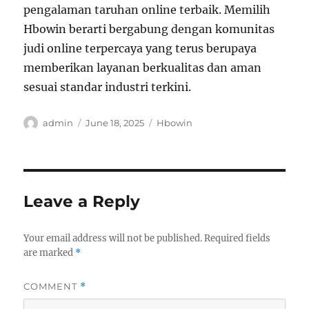
pengalaman taruhan online terbaik. Memilih
Hbowin berarti bergabung dengan komunitas
judi online terpercaya yang terus berupaya
memberikan layanan berkualitas dan aman
sesuai standar industri terkini.
Author
Posted
Tags
admin
June 18, 2025
Hbowin
on
Leave a Reply
Your email address will not be published.
Required fields
are marked
*
COMMENT
*