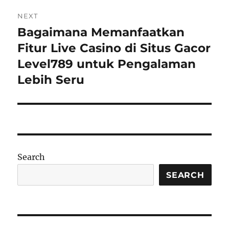
NEXT
Bagaimana Memanfaatkan
Next
post:
Fitur Live Casino di Situs Gacor
Level789 untuk Pengalaman
Lebih Seru
Search
SEARCH