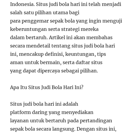
Indonesia. Situs judi bola hari ini telah menjadi
salah satu pilihan utama bagi
para penggemar sepak bola yang ingin menguji
keberuntungan serta strategi mereka
dalam bertaruh. Artikel ini akan membahas
secara mendetail tentang situs judi bola hari
ini, mencakup definisi, keuntungan, tips
aman untuk bermain, serta daftar situs
yang dapat dipercaya sebagai pilihan.
Apa Itu Situs Judi Bola Hari Ini?
Situs judi bola hari ini adalah
platform daring yang menyediakan
layanan untuk bertaruh pada pertandingan
sepak bola secara langsung. Dengan situs ini,