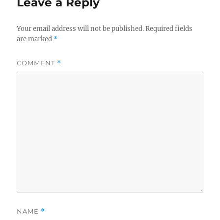
Leave a Reply
Your email address will not be published.
Required fields
are marked
*
COMMENT
*
NAME
*