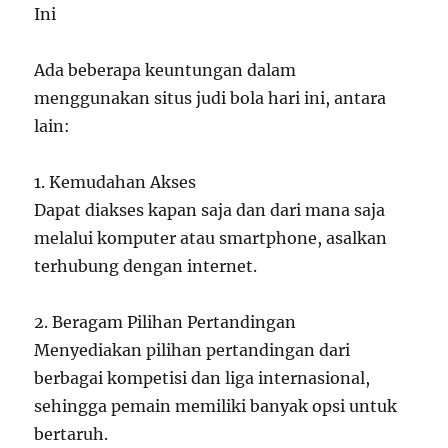
Ini
Ada beberapa keuntungan dalam
menggunakan situs judi bola hari ini, antara
lain:
1. Kemudahan Akses
Dapat diakses kapan saja dan dari mana saja
melalui komputer atau smartphone, asalkan
terhubung dengan internet.
2. Beragam Pilihan Pertandingan
Menyediakan pilihan pertandingan dari
berbagai kompetisi dan liga internasional,
sehingga pemain memiliki banyak opsi untuk
bertaruh.