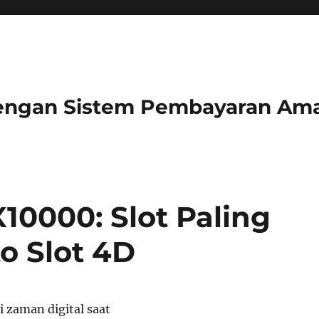
 dengan Sistem Pembayaran Am
10000: Slot Paling
to Slot 4D
i zaman digital saat