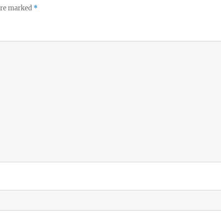
 are marked
*