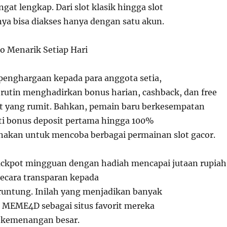
ngat lengkap. Dari slot klasik hingga slot
a bisa diakses hanya dengan satu akun.
 Menarik Setiap Hari
penghargaan kepada para anggota setia,
utin menghadirkan bonus harian, cashback, dan free
at yang rumit. Bahkan, pemain baru berkesempatan
i bonus deposit pertama hingga 100%
nakan untuk mencoba berbagai permainan slot gacor.
jackpot mingguan dengan hadiah mencapai jutaan rupiah
secara transparan kepada
untung. Inilah yang menjadikan banyak
MEME4D sebagai situs favorit mereka
 kemenangan besar.