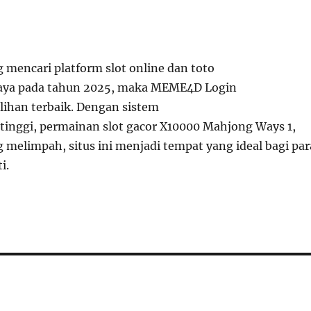
 mencari platform slot online dan toto
caya pada tahun 2025, maka MEME4D Login
lihan terbaik. Dengan sistem
inggi, permainan slot gacor X10000 Mahjong Ways 1,
 melimpah, situs ini menjadi tempat yang ideal bagi par
i.