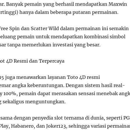
sar. Banyak pemain yang berhasil mendapatkan Maxwin
tinggi) hanya dalam beberapa putaran permainan.
r Free Spin dan Scatter Wild dalam permainan ini semakin
eluang pemain untuk mendapatkan kombinasi simbol
r tanpa memerlukan investasi yang besar.
lot 4D Resmi dan Terpercaya
5 juga menawarkan layanan Toto 4D resmi
emar angka keberuntungan. Dengan sistem hasil real-
lay 100%, pemain dapat merasakan sensasi menebak ang
 sekaligus menguntungkan.
a sama dengan penyedia slot ternama di dunia, seperti PG
Play, Habanero, dan Joker123, sehingga variasi permaina