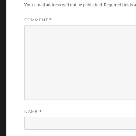
Your email address will not be published.
Required fields
COMMENT
*
NAME
*