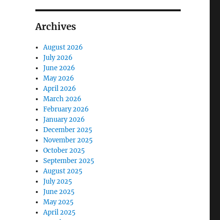
Archives
August 2026
July 2026
June 2026
May 2026
April 2026
March 2026
February 2026
January 2026
December 2025
November 2025
October 2025
September 2025
August 2025
July 2025
June 2025
May 2025
April 2025