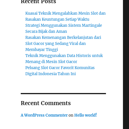
Recent Posts
Kuasai Teknik Mengalahkan Mesin Slot dan
Rasakan Keuntungan Setiap Waktu
Strategi Menggunakan Sistem Martingale
Secara Bijak dan Aman
Rasakan Kemenangan Berkelanjutan dari
Slot Gacor yang Sedang Viral dan
Membayar Tinggi
Teknik Menggunakan Data Historis untuk
Menang di Mesin Slot Gacor
Peluang Slot Gacor Favorit Komunitas
Digital Indonesia Tahun Ini
Recent Comments
A WordPress Commenter
on
Hello world!