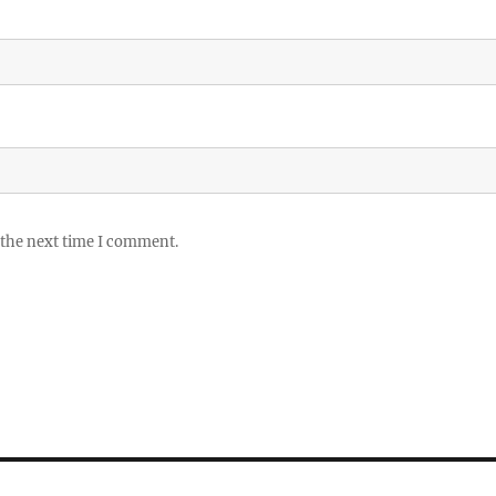
 the next time I comment.