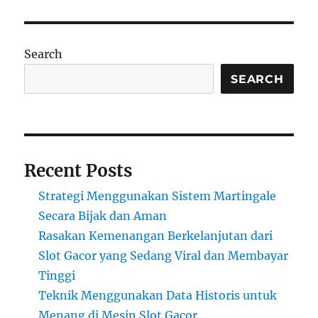
Search
SEARCH
Recent Posts
Strategi Menggunakan Sistem Martingale
Secara Bijak dan Aman
Rasakan Kemenangan Berkelanjutan dari
Slot Gacor yang Sedang Viral dan Membayar
Tinggi
Teknik Menggunakan Data Historis untuk
Menang di Mesin Slot Gacor