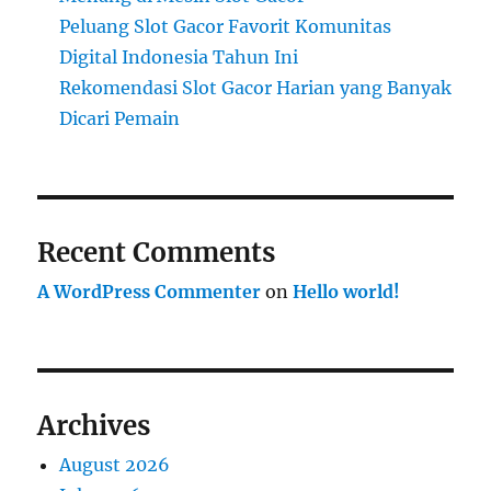
Peluang Slot Gacor Favorit Komunitas
Digital Indonesia Tahun Ini
Rekomendasi Slot Gacor Harian yang Banyak
Dicari Pemain
Recent Comments
A WordPress Commenter
on
Hello world!
Archives
August 2026