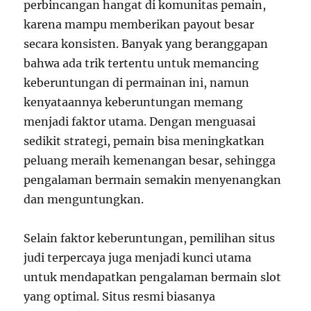
perbincangan hangat di komunitas pemain,
karena mampu memberikan payout besar
secara konsisten. Banyak yang beranggapan
bahwa ada trik tertentu untuk memancing
keberuntungan di permainan ini, namun
kenyataannya keberuntungan memang
menjadi faktor utama. Dengan menguasai
sedikit strategi, pemain bisa meningkatkan
peluang meraih kemenangan besar, sehingga
pengalaman bermain semakin menyenangkan
dan menguntungkan.
Selain faktor keberuntungan, pemilihan situs
judi terpercaya juga menjadi kunci utama
untuk mendapatkan pengalaman bermain slot
yang optimal. Situs resmi biasanya