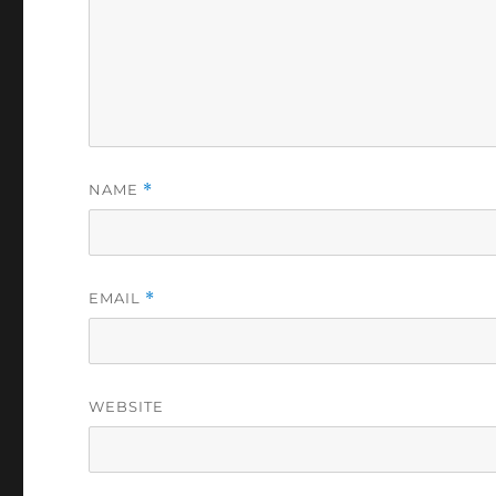
NAME
*
EMAIL
*
WEBSITE