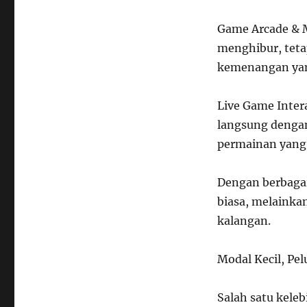
Game Arcade & M
menghibur, teta
kemenangan yan
Live Game Inter
langsung dengan
permainan yang 
Dengan berbagai 
biasa, melainka
kalangan.
Modal Kecil, Pe
Salah satu kele