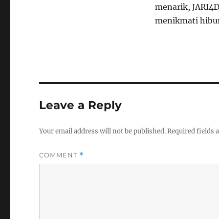
menarik, JARI4D
menikmati hibur
Leave a Reply
Your email address will not be published.
Required fields
COMMENT
*