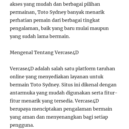
akses yang mudah dan berbagai pilihan
permainan, Toto Sydney banyak menarik
perhatian pemain dari berbagai tingkat
pengalaman, baik yang baru mulai maupun
yang sudah lama bermain.
Mengenal Tentang Vercase4D
Vercase4D adalah salah satu platform taruhan
online yang menyediakan layanan untuk
bermain Toto Sydney. Situs ini dikenal dengan
antarmuka yang mudah digunakan serta fitur-
fitur menarik yang tersedia. Vercase4D
berupaya menciptakan pengalaman bermain
yang aman dan menyenangkan bagi setiap
pengguna.