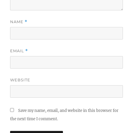
NAME
*
EMAIL
*
WEBSITE
Save my name, email, and website in this browser for
the next time I comment.