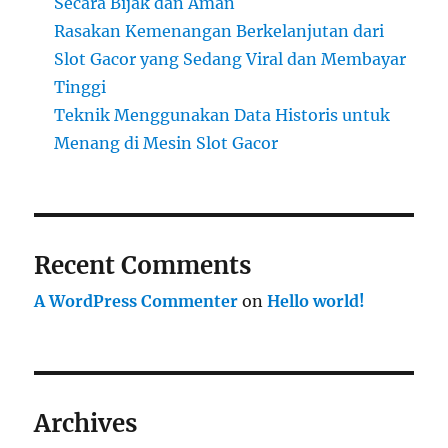
Secara Bijak dan Aman
Rasakan Kemenangan Berkelanjutan dari
Slot Gacor yang Sedang Viral dan Membayar
Tinggi
Teknik Menggunakan Data Historis untuk
Menang di Mesin Slot Gacor
Recent Comments
A WordPress Commenter
on
Hello world!
Archives