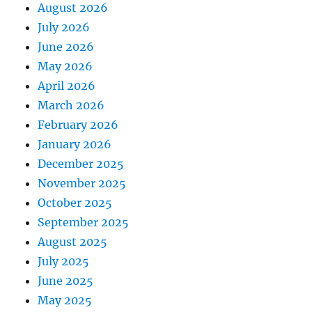
August 2026
July 2026
June 2026
May 2026
April 2026
March 2026
February 2026
January 2026
December 2025
November 2025
October 2025
September 2025
August 2025
July 2025
June 2025
May 2025