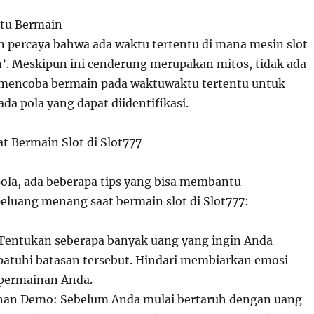
tu Bermain
 percaya bahwa ada waktu tertentu di mana mesin slot
’. Meskipun ini cenderung merupakan mitos, tidak ada
 mencoba bermain pada waktuwaktu tertentu untuk
da pola yang dapat diidentifikasi.
t Bermain Slot di Slot777
pola, ada beberapa tips yang bisa membantu
luang menang saat bermain slot di Slot777:
Tentukan seberapa banyak uang yang ingin Anda
patuhi batasan tersebut. Hindari membiarkan emosi
permainan Anda.
inan Demo: Sebelum Anda mulai bertaruh dengan uang