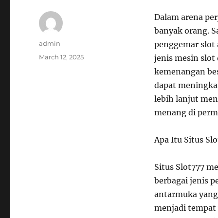
Dalam arena per
banyak orang. S
Author
admin
penggemar slot 
Posted
March 12, 2025
jenis mesin slo
on
kemenangan besa
dapat meningka
lebih lanjut men
menang di perma
Apa Itu Situs Sl
Situs Slot777 m
berbagai jenis 
antarmuka yang
menjadi tempat