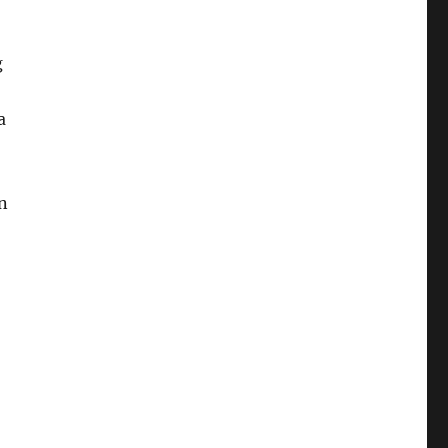
g
a
n