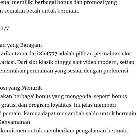
ikenal memiliki berbagai bonus dan promosi yang
 semakin betah untuk bermain.
t777
nan yang Beragam
tarik utama dari Slot777 adalah pilihan permainan slot
ariasi. Dari slot klasik hingga slot video modern, setiap
enemukan permainan yang sesuai dengan preferensi
osi yang Menarik
akan berbagai bonus yang menggoda, seperti bonus
 gratis, dan program loyalitas. Ini jelas memberi
i pemain, karena dapat menambah saldo untuk bermain
Kenyamanan
berkomitmen untuk memberikan pengalaman bermain