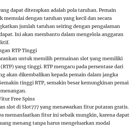
 yang dapat diterapkan adalah pola taruhan. Pemain
k memulai dengan taruhan yang kecil dan secara
gkatkan jumlah taruhan seiring dengan pengalaman
idapat. Ini akan membantu dalam mengelola anggaran
ktif.
ngan RTP Tinggi
arankan untuk memilih permainan slot yang memiliki
r (RTP) yang tinggi. RTP mengacu pada persentase dari
ang akan dikembalikan kepada pemain dalam jangka
 Semakin tinggi RTP, semakin besar kemungkinan pema
emenangan.
tur Free Spins
n slot di Slot777 yang menawarkan fitur putaran gratis.
a memanfaatkan fitur ini sebaik mungkin, karena dapa
uang menang tanpa harus mengeluarkan modal