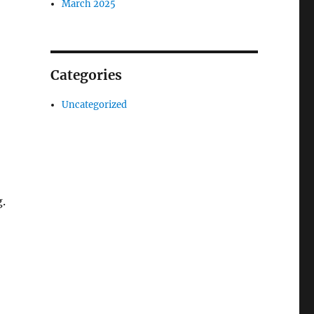
March 2025
Categories
Uncategorized
.