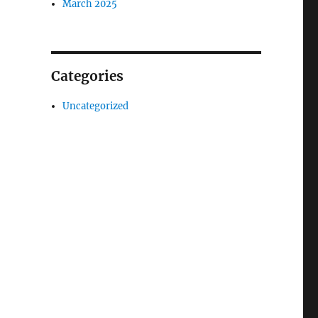
March 2025
Categories
Uncategorized