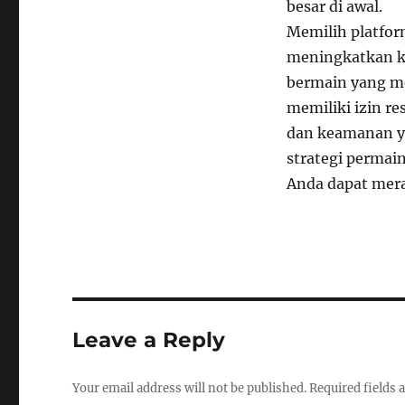
besar di awal.
Memilih platfor
meningkatkan 
bermain yang m
memiliki izin re
dan keamanan y
strategi permai
Anda dapat mera
Leave a Reply
Your email address will not be published.
Required fields