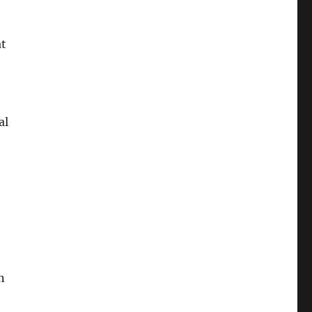
at
al
n