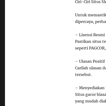
Ciri-Ciri Situs 
Untuk memastika
dipercaya, perha
– Lisensi Resmi
Pastikan situs t
seperti PAGCOR,
– Ulasan Positif
Carilah ulasan d
tersebut.
– Menyediakan
Situs gacor bia
yang mudah diak