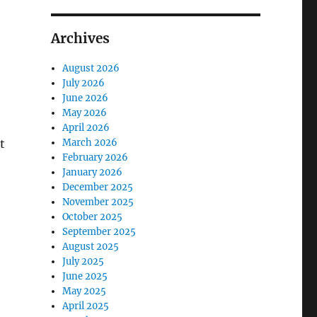
Archives
August 2026
July 2026
June 2026
May 2026
April 2026
t
March 2026
February 2026
January 2026
December 2025
November 2025
October 2025
September 2025
August 2025
July 2025
June 2025
May 2025
April 2025