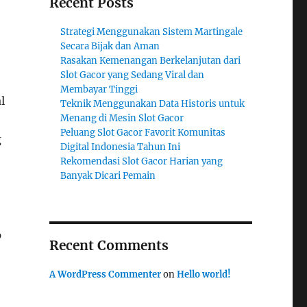
Recent Posts
Strategi Menggunakan Sistem Martingale
Secara Bijak dan Aman
Rasakan Kemenangan Berkelanjutan dari
Slot Gacor yang Sedang Viral dan
Membayar Tinggi
l
Teknik Menggunakan Data Historis untuk
Menang di Mesin Slot Gacor
Peluang Slot Gacor Favorit Komunitas
g
Digital Indonesia Tahun Ini
Rekomendasi Slot Gacor Harian yang
Banyak Dicari Pemain
p
Recent Comments
A WordPress Commenter
on
Hello world!