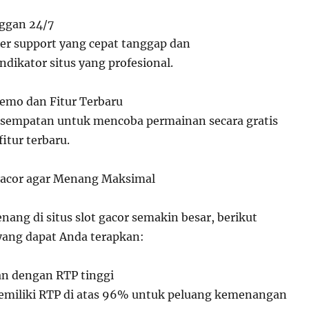
ggan 24/7
r support yang cepat tanggap dan
dikator situs yang profesional.
emo dan Fitur Terbaru
sempatan untuk mencoba permainan secara gratis
itur terbaru.
Gacor agar Menang Maksimal
ang di situs slot gacor semakin besar, berikut
yang dapat Anda terapkan:
an dengan RTP tinggi
memiliki RTP di atas 96% untuk peluang kemenangan