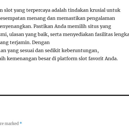
m slot yang terpercaya adalah tindakan krusial untuk
kesempatan menang dan memastikan pengalaman
enyenangkan. Pastikan Anda memilih situs yang
smi, ulasan yang baik, serta menyediakan fasilitas lengk
ang terjamin. Dengan
nan yang sesuai dan sedikit keberuntungan,
ih kemenangan besar di platform slot favorit Anda.
 are marked
*