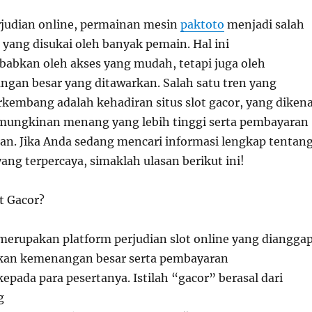
judian online, permainan mesin
paktoto
menjadi salah
n yang disukai oleh banyak pemain. Hal ini
ebabkan oleh akses yang mudah, tetapi juga oleh
gan besar yang ditawarkan. Salah satu tren yang
rkembang adalah kehadiran situs slot gacor, yang dikena
ungkinan menang yang lebih tinggi serta pembayaran
n. Jika Anda sedang mencari informasi lengkap tentan
 yang terpercaya, simaklah ulasan berikut ini!
ot Gacor?
 merupakan platform perjudian slot online yang diangga
kan kemenangan besar serta pembayaran
epada para pesertanya. Istilah “gacor” berasal dari
g