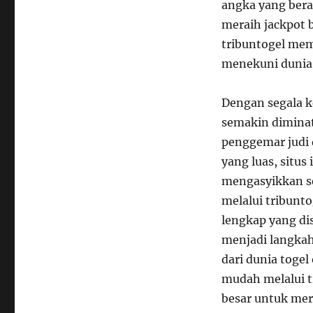
angka yang bera
meraih jackpot b
tribuntogel mem
menekuni dunia 
Dengan segala k
semakin diminat
penggemar judi 
yang luas, sit
mengasyikkan se
melalui tribunto
lengkap yang dis
menjadi langka
dari dunia toge
mudah melalui tr
besar untuk me