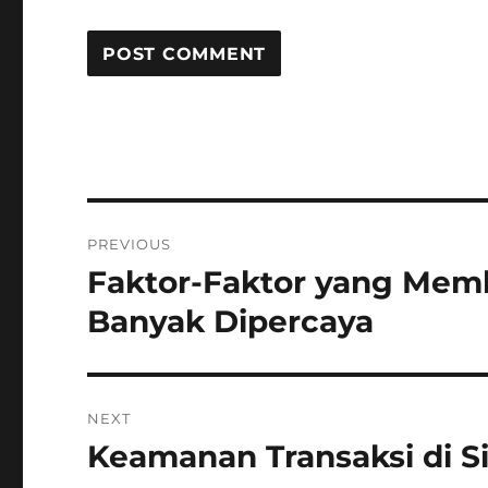
Post
PREVIOUS
navigation
Faktor-Faktor yang Memb
Previous
post:
Banyak Dipercaya
NEXT
Keamanan Transaksi di Si
Next
post: