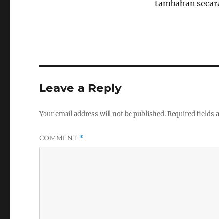
tambahan secara 
Leave a Reply
Your email address will not be published.
Required fields
COMMENT
*