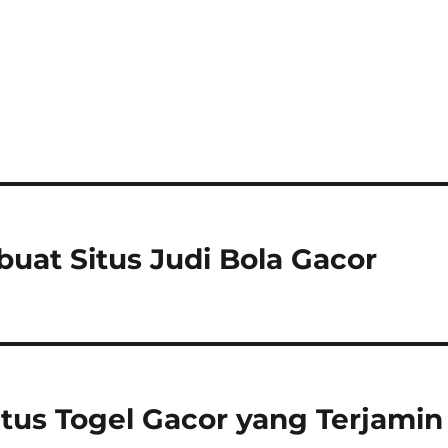
uat Situs Judi Bola Gacor
tus Togel Gacor yang Terjamin