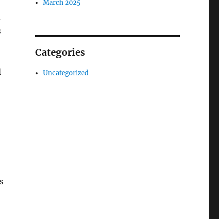
March 2025
i
s
Categories
l
Uncategorized
s