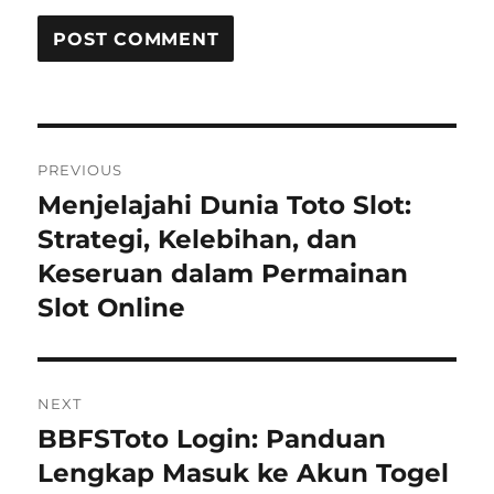
Post
PREVIOUS
navigation
Menjelajahi Dunia Toto Slot:
Previous
post:
Strategi, Kelebihan, dan
Keseruan dalam Permainan
Slot Online
NEXT
BBFSToto Login: Panduan
Next
post:
Lengkap Masuk ke Akun Togel