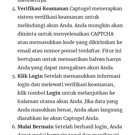
meresetnya.
Verifikasi Keamanan
Captogel menerapkan
sistem verifikasi keamanan untuk
melindungi akun Anda. Anda mungkin akan
diminta untuk menyelesaikan CAPTCHA
atau memasukkan kode yang dikirimkan ke
email atau nomor ponsel terdaftar. Fitur ini
bertujuan untuk memastikan bahwa hanya
Anda yang dapat mengakses akun Anda.
Klik Login
Setelah memasukkan informasi
login dan melewati verifikasi keamanan,
klik tombol
Login
untuk melanjutkan ke
halaman utama akun Anda. Jika data yang
Anda masukkan benar, Anda akan langsung
diarahkan ke akun Captogel Anda.
Mulai Bermain
Setelah berhasil login, Anda