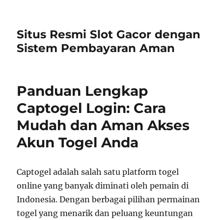
Situs Resmi Slot Gacor dengan
Sistem Pembayaran Aman
Panduan Lengkap
Captogel Login: Cara
Mudah dan Aman Akses
Akun Togel Anda
Captogel adalah salah satu platform togel
online yang banyak diminati oleh pemain di
Indonesia. Dengan berbagai pilihan permainan
togel yang menarik dan peluang keuntungan