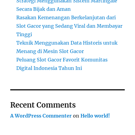
Strategi Menggunakan Sistem Martingale
Secara Bijak dan Aman
Rasakan Kemenangan Berkelanjutan dari
Slot Gacor yang Sedang Viral dan Membayar
Tinggi
Teknik Menggunakan Data Historis untuk
Menang di Mesin Slot Gacor
Peluang Slot Gacor Favorit Komunitas
Digital Indonesia Tahun Ini
Recent Comments
A WordPress Commenter
on
Hello world!