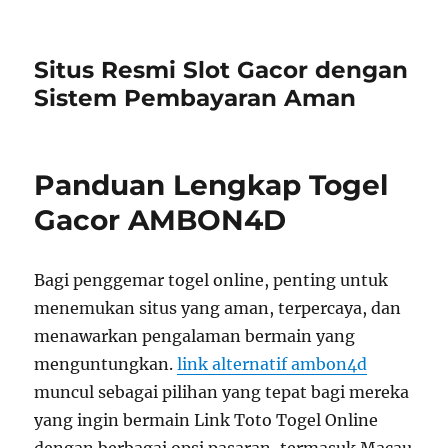
Situs Resmi Slot Gacor dengan
Sistem Pembayaran Aman
Panduan Lengkap Togel
Gacor AMBON4D
Bagi penggemar togel online, penting untuk
menemukan situs yang aman, terpercaya, dan
menawarkan pengalaman bermain yang
menguntungkan.
link alternatif ambon4d
muncul sebagai pilihan yang tepat bagi mereka
yang ingin bermain Link Toto Togel Online