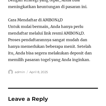
Dengan strategi yang tepat, Anda bisa
meningkatkan keuntungan di pasaran ini.
Cara Mendaftar di AMBON4D
Untuk mulai bermain, Anda hanya perlu
mendaftar melalui link resmi AMBON4D.
Proses pendaftarannya sangat mudah dan
hanya memerlukan beberapa menit. Setelah
itu, Anda bisa segera melakukan deposit dan
memilih pasaran togel yang Anda inginkan.
Author
Posted
admin
April 8, 2025
on
Leave a Reply