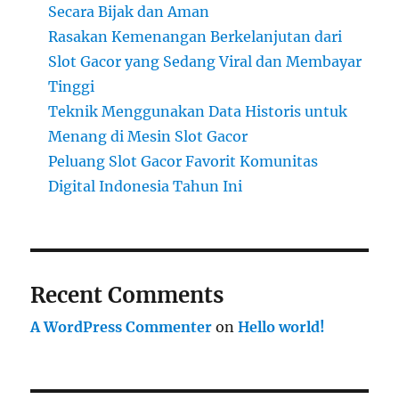
Secara Bijak dan Aman
Rasakan Kemenangan Berkelanjutan dari
Slot Gacor yang Sedang Viral dan Membayar
Tinggi
Teknik Menggunakan Data Historis untuk
Menang di Mesin Slot Gacor
Peluang Slot Gacor Favorit Komunitas
Digital Indonesia Tahun Ini
Recent Comments
A WordPress Commenter
on
Hello world!