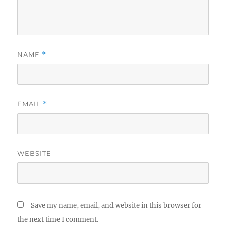
NAME
*
EMAIL
*
WEBSITE
Save my name, email, and website in this browser for
the next time I comment.