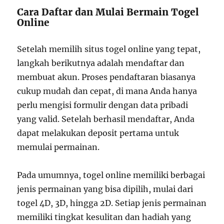
Cara Daftar dan Mulai Bermain Togel
Online
Setelah memilih situs togel online yang tepat,
langkah berikutnya adalah mendaftar dan
membuat akun. Proses pendaftaran biasanya
cukup mudah dan cepat, di mana Anda hanya
perlu mengisi formulir dengan data pribadi
yang valid. Setelah berhasil mendaftar, Anda
dapat melakukan deposit pertama untuk
memulai permainan.
Pada umumnya, togel online memiliki berbagai
jenis permainan yang bisa dipilih, mulai dari
togel 4D, 3D, hingga 2D. Setiap jenis permainan
memiliki tingkat kesulitan dan hadiah yang