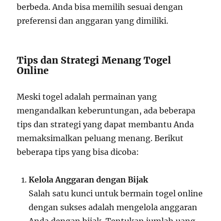
berbeda. Anda bisa memilih sesuai dengan
preferensi dan anggaran yang dimiliki.
Tips dan Strategi Menang Togel
Online
Meski togel adalah permainan yang
mengandalkan keberuntungan, ada beberapa
tips dan strategi yang dapat membantu Anda
memaksimalkan peluang menang. Berikut
beberapa tips yang bisa dicoba:
Kelola Anggaran dengan Bijak
Salah satu kunci untuk bermain togel online
dengan sukses adalah mengelola anggaran