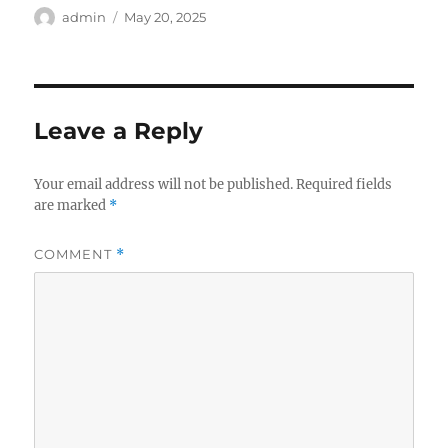
Author
Posted
admin
May 20, 2025
on
Leave a Reply
Your email address will not be published.
Required fields
are marked
*
COMMENT
*