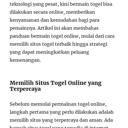
teknologi yang pesat, kini bermain togel bisa
dilakukan secara online, memberikan
kenyamanan dan kemudahan bagi para
pemainnya. Artikel ini akan membahas
panduan bermain togel online, mulai dari cara
memilih situs togel terbaik hingga strategi
yang dapat meningkatkan peluang
kemenangan.
Memilih Situs Togel Online yang
Terpercaya
Sebelum memulai permainan togel online,
langkah pertama yang perlu dilakukan adalah
memilih situs yang terpercaya dan aman. Ada