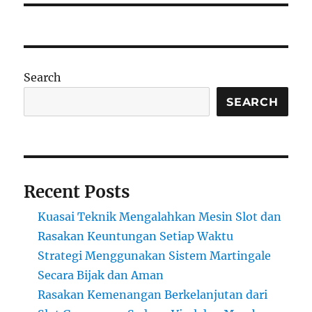
Search
SEARCH
Recent Posts
Kuasai Teknik Mengalahkan Mesin Slot dan
Rasakan Keuntungan Setiap Waktu
Strategi Menggunakan Sistem Martingale
Secara Bijak dan Aman
Rasakan Kemenangan Berkelanjutan dari