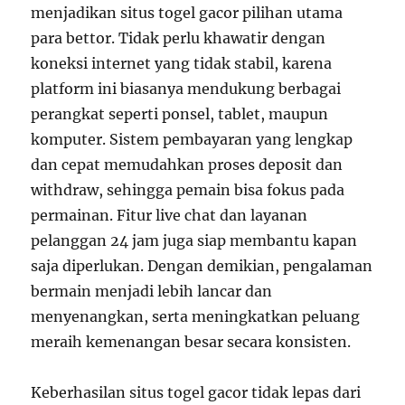
menjadikan situs togel gacor pilihan utama
para bettor. Tidak perlu khawatir dengan
koneksi internet yang tidak stabil, karena
platform ini biasanya mendukung berbagai
perangkat seperti ponsel, tablet, maupun
komputer. Sistem pembayaran yang lengkap
dan cepat memudahkan proses deposit dan
withdraw, sehingga pemain bisa fokus pada
permainan. Fitur live chat dan layanan
pelanggan 24 jam juga siap membantu kapan
saja diperlukan. Dengan demikian, pengalaman
bermain menjadi lebih lancar dan
menyenangkan, serta meningkatkan peluang
meraih kemenangan besar secara konsisten.
Keberhasilan situs togel gacor tidak lepas dari