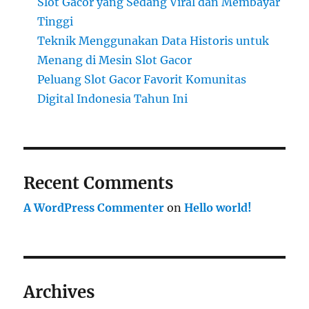
Slot Gacor yang Sedang Viral dan Membayar
Tinggi
Teknik Menggunakan Data Historis untuk
Menang di Mesin Slot Gacor
Peluang Slot Gacor Favorit Komunitas
Digital Indonesia Tahun Ini
Recent Comments
A WordPress Commenter
on
Hello world!
Archives