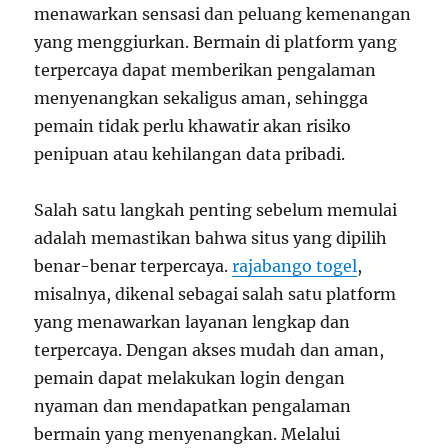
menawarkan sensasi dan peluang kemenangan
yang menggiurkan. Bermain di platform yang
terpercaya dapat memberikan pengalaman
menyenangkan sekaligus aman, sehingga
pemain tidak perlu khawatir akan risiko
penipuan atau kehilangan data pribadi.
Salah satu langkah penting sebelum memulai
adalah memastikan bahwa situs yang dipilih
benar-benar terpercaya.
rajabango togel
,
misalnya, dikenal sebagai salah satu platform
yang menawarkan layanan lengkap dan
terpercaya. Dengan akses mudah dan aman,
pemain dapat melakukan login dengan
nyaman dan mendapatkan pengalaman
bermain yang menyenangkan. Melalui