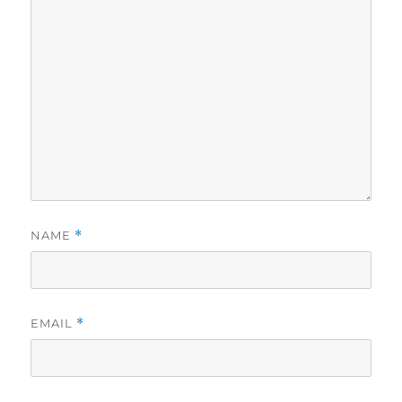
NAME
*
EMAIL
*