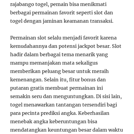
rajabango togel, pemain bisa menikmati
berbagai permainan favorit seperti slot dan
togel dengan jaminan keamanan transaksi.
Permainan slot selalu menjadi favorit karena
kemudahannya dan potensi jackpot besar. Slot
hadir dalam berbagai tema menarik yang
mampu memanjakan mata sekaligus
memberikan peluang besar untuk meraih
kemenangan. Selain itu, fitur bonus dan
putaran gratis membuat permainan ini
semakin seru dan menguntungkan. Di sisi lain,
togel menawarkan tantangan tersendiri bagi
para pecinta prediksi angka. Keberhasilan
menebak angka keberuntungan bisa
mendatangkan keuntungan besar dalam waktu