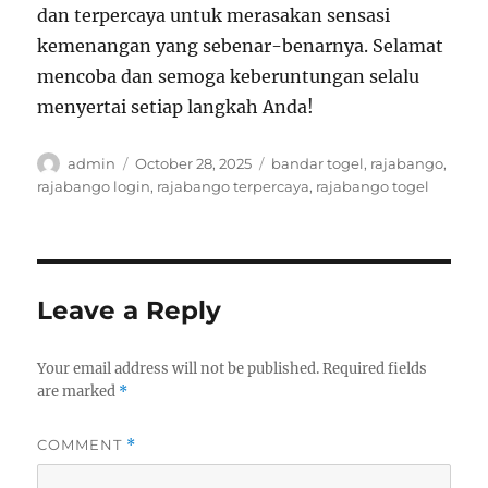
dan terpercaya untuk merasakan sensasi
kemenangan yang sebenar-benarnya. Selamat
mencoba dan semoga keberuntungan selalu
menyertai setiap langkah Anda!
Author
Posted
Tags
admin
October 28, 2025
bandar togel
,
rajabango
,
on
rajabango login
,
rajabango terpercaya
,
rajabango togel
Leave a Reply
Your email address will not be published.
Required fields
are marked
*
COMMENT
*