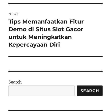
NEXT
Tips Memanfaatkan Fitur
Next
post:
Demo di Situs Slot Gacor
untuk Meningkatkan
Kepercayaan Diri
Search
SEARCH