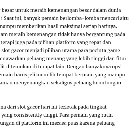
g besar untuk meraih kemenangan besar dalam dunia
g? Saat ini, banyak pemain berlomba-lomba mencari situ
 mampu memberikan hasil maksimal setiap harinya.
alam meraih kemenangan tidak hanya bergantung pada
tetapi juga pada pilihan platform yang tepat dan
s slot gacor menjadi pilihan utama para pecinta game
enawarkan peluang menang yang lebih tinggi dan fitur
lit ditemukan di tempat lain. Dengan banyaknya opsi
pemain harus jeli memilih tempat bermain yang mampu
aman menyenangkan sekaligus peluang keuntungan
 dari slot gacor hari ini terletak pada tingkat
yang consistently tinggi. Para pemain yang rutin
ngan di platform ini merasa puas karena peluang