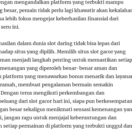
ngan mengandalkan platform yang terbukti mampu
 besar, pemain tidak perlu lagi khawatir akan kekalaha
a lebih fokus mengejar keberhasilan finansial dari
seru ini.
asilan dalam dunia slot daring tidak bisa lepas dari
adap situs yang dipilih. Memilih situs slot gacor yang
aman menjadi langkah penting untuk memastikan setia
kemenangan yang diperoleh benar-benar aman dan
ak platform yang menawarkan bonus menarik dan layana
 ramah, membuat pengalaman bermain semakin
Dengan terus mengikuti perkembangan dan
luang dari slot gacor hari ini, siapa pun berkesempata
gan besar sekaligus menikmati sensasi kemenangan ya
, jangan ragu untuk menjajal keberuntungan dan
setiap permainan di platform yang terbukti unggul da