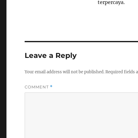
terpercaya.
Leave a Reply
Your email address will not be published.
Required fields
COMMENT
*