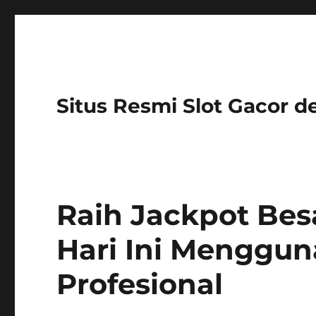
Situs Resmi Slot Gacor
Raih Jackpot Bes
Hari Ini Menggun
Profesional