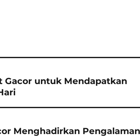
ot Gacor untuk Mendapatkan
Hari
acor Menghadirkan Pengalama