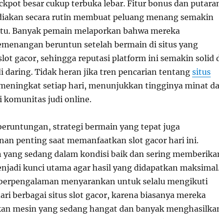
kpot besar cukup terbuka lebar. Fitur bonus dan putara
ediakan secara rutin membuat peluang menang semakin
aktu. Banyak pemain melaporkan bahwa mereka
menangan beruntun setelah bermain di situs yang
slot gacor, sehingga reputasi platform ini semakin solid 
 daring. Tidak heran jika tren pencarian tentang
situs
meningkat setiap hari, menunjukkan tingginya minat d
 komunitas judi online.
beruntungan, strategi bermain yang tepat juga
n penting saat memanfaatkan slot gacor hari ini.
 yang sedang dalam kondisi baik dan sering memberika
adi kunci utama agar hasil yang didapatkan maksimal
berpengalaman menyarankan untuk selalu mengikuti
ari berbagai situs slot gacor, karena biasanya mereka
an mesin yang sedang hangat dan banyak menghasilka