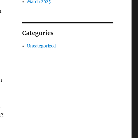
March 2025
n
Categories
Uncategorized
p
n
n
ng
n