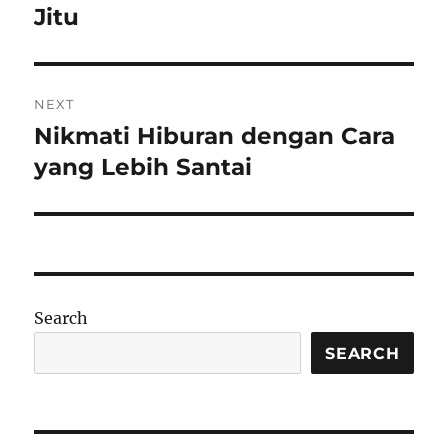
Jitu
NEXT
Nikmati Hiburan dengan Cara
Next
post:
yang Lebih Santai
Search
SEARCH