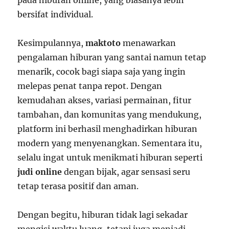
pada hiburan online, yang biasanya lebih
bersifat individual.
Kesimpulannya,
maktoto
menawarkan
pengalaman hiburan yang santai namun tetap
menarik, cocok bagi siapa saja yang ingin
melepas penat tanpa repot. Dengan
kemudahan akses, variasi permainan, fitur
tambahan, dan komunitas yang mendukung,
platform ini berhasil menghadirkan hiburan
modern yang menyenangkan. Sementara itu,
selalu ingat untuk menikmati hiburan seperti
judi online
dengan bijak, agar sensasi seru
tetap terasa positif dan aman.
Dengan begitu, hiburan tidak lagi sekadar