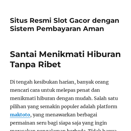
Situs Resmi Slot Gacor dengan
Sistem Pembayaran Aman
Santai Menikmati Hiburan
Tanpa Ribet
Di tengah kesibukan harian, banyak orang
mencari cara untuk melepas penat dan
menikmati hiburan dengan mudah. Salah satu
pilihan yang semakin populer adalah platform
maktoto
, yang menawarkan berbagai
permainan seru bagi siapa saja yang ingin