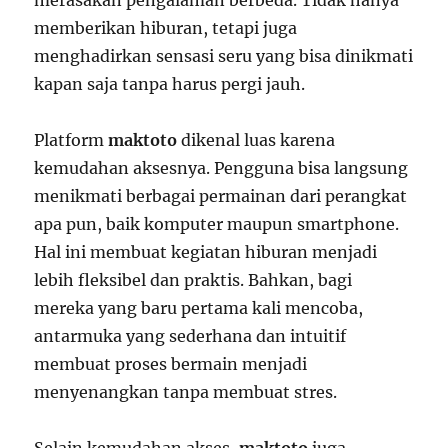
merasakan pengalaman berbeda. Tidak hanya
memberikan hiburan, tetapi juga
menghadirkan sensasi seru yang bisa dinikmati
kapan saja tanpa harus pergi jauh.
Platform
maktoto
dikenal luas karena
kemudahan aksesnya. Pengguna bisa langsung
menikmati berbagai permainan dari perangkat
apa pun, baik komputer maupun smartphone.
Hal ini membuat kegiatan hiburan menjadi
lebih fleksibel dan praktis. Bahkan, bagi
mereka yang baru pertama kali mencoba,
antarmuka yang sederhana dan intuitif
membuat proses bermain menjadi
menyenangkan tanpa membuat stres.