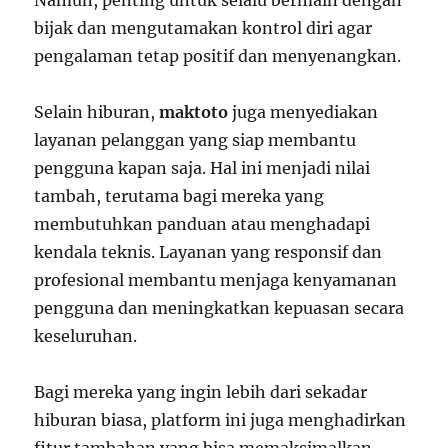
Namun, penting untuk selalu bermain dengan
bijak dan mengutamakan kontrol diri agar
pengalaman tetap positif dan menyenangkan.
Selain hiburan,
maktoto
juga menyediakan
layanan pelanggan yang siap membantu
pengguna kapan saja. Hal ini menjadi nilai
tambah, terutama bagi mereka yang
membutuhkan panduan atau menghadapi
kendala teknis. Layanan yang responsif dan
profesional membantu menjaga kenyamanan
pengguna dan meningkatkan kepuasan secara
keseluruhan.
Bagi mereka yang ingin lebih dari sekadar
hiburan biasa, platform ini juga menghadirkan