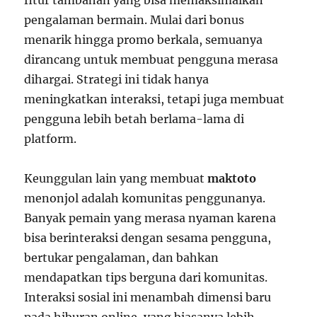
fitur tambahan yang bisa memaksimalkan
pengalaman bermain. Mulai dari bonus
menarik hingga promo berkala, semuanya
dirancang untuk membuat pengguna merasa
dihargai. Strategi ini tidak hanya
meningkatkan interaksi, tetapi juga membuat
pengguna lebih betah berlama-lama di
platform.
Keunggulan lain yang membuat
maktoto
menonjol adalah komunitas penggunanya.
Banyak pemain yang merasa nyaman karena
bisa berinteraksi dengan sesama pengguna,
bertukar pengalaman, dan bahkan
mendapatkan tips berguna dari komunitas.
Interaksi sosial ini menambah dimensi baru