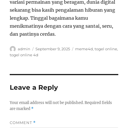
variasi permainan yang beragam, dunia digital
sekarang bisa kasih pengalaman hiburan yang
lengkap. Tinggal bagaimana kamu
menikmatinya dengan cara yang santai, seru,
dan pastinya cerdas.
Author
Posted
Tags
admin
September 9, 2025
meme4d
,
togel online
,
on
togel online 4d
Leave a Reply
Your email address will not be published.
Required fields
are marked
*
COMMENT
*