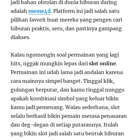
jadi bahan obrolan di dunia hiburan daring
adalah
meme4d
. Platform ini jadi salah satu
pilihan favorit buat mereka yang pengen cari
hiburan praktis, seru, dan pastinya gampang
diakses.
Kalau ngomongin soal permainan yang lagi
hits, nggak mungkin lepas dari
slot online
.
Permainan ini udah lama jadi andalan karena
cara mainnya simpel banget. Tinggal klik,
gulungan berputar, dan kamu tinggal nunggu
apakah kombinasi simbol yang keluar bikin
kamu jadi pemenang. Walau sederhana, slot
selalu berhasil bikin pemain merasa penasaran
dan deg-degan di setiap putarannya. Itulah
yang bikin slot jadi salah satu bentuk hiburan