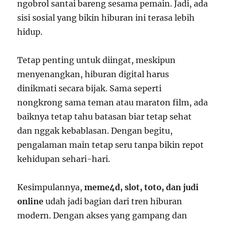
ngobrol santai bareng sesama pemain. Jadi, ada
sisi sosial yang bikin hiburan ini terasa lebih
hidup.
Tetap penting untuk diingat, meskipun
menyenangkan, hiburan digital harus
dinikmati secara bijak. Sama seperti
nongkrong sama teman atau maraton film, ada
baiknya tetap tahu batasan biar tetap sehat
dan nggak kebablasan. Dengan begitu,
pengalaman main tetap seru tanpa bikin repot
kehidupan sehari-hari.
Kesimpulannya,
meme4d, slot, toto, dan judi
online
udah jadi bagian dari tren hiburan
modern. Dengan akses yang gampang dan