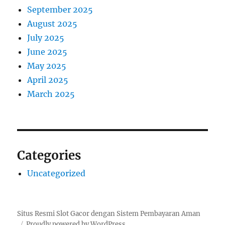
September 2025
August 2025
July 2025
June 2025
May 2025
April 2025
March 2025
Categories
Uncategorized
Situs Resmi Slot Gacor dengan Sistem Pembayaran Aman
Proudly powered by WordPress