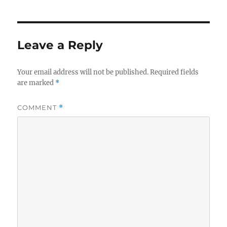
Leave a Reply
Your email address will not be published.
Required fields
are marked
*
COMMENT
*