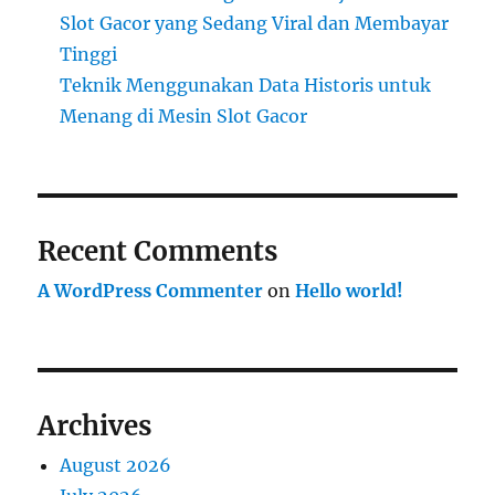
Slot Gacor yang Sedang Viral dan Membayar
Tinggi
Teknik Menggunakan Data Historis untuk
Menang di Mesin Slot Gacor
Recent Comments
A WordPress Commenter
on
Hello world!
Archives
August 2026