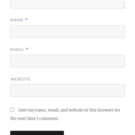
NAME
*
EMAIL
*
WEBSITE
Save my name, email, and website in this browser for
the next time I comment.