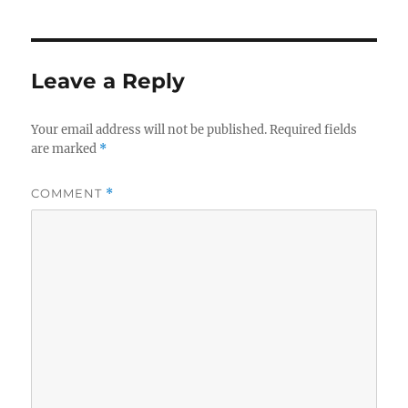
Leave a Reply
Your email address will not be published.
Required fields
are marked
*
COMMENT
*