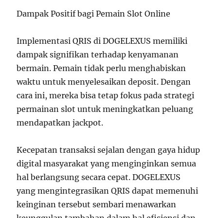
Dampak Positif bagi Pemain Slot Online
Implementasi QRIS di DOGELEXUS memiliki
dampak signifikan terhadap kenyamanan
bermain. Pemain tidak perlu menghabiskan
waktu untuk menyelesaikan deposit. Dengan
cara ini, mereka bisa tetap fokus pada strategi
permainan slot untuk meningkatkan peluang
mendapatkan jackpot.
Kecepatan transaksi sejalan dengan gaya hidup
digital masyarakat yang menginginkan semua
hal berlangsung secara cepat. DOGELEXUS
yang mengintegrasikan QRIS dapat memenuhi
keinginan tersebut sembari menawarkan