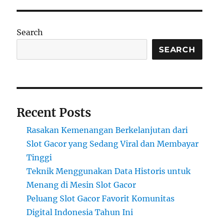
Search
SEARCH
Recent Posts
Rasakan Kemenangan Berkelanjutan dari
Slot Gacor yang Sedang Viral dan Membayar
Tinggi
Teknik Menggunakan Data Historis untuk
Menang di Mesin Slot Gacor
Peluang Slot Gacor Favorit Komunitas
Digital Indonesia Tahun Ini