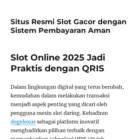
Situs Resmi Slot Gacor dengan
Sistem Pembayaran Aman
Slot Online 2025 Jadi
Praktis dengan QRIS
Dalam lingkungan digital yang terus berubah,
kemudahan dalam melakukan transaksi
menjadi aspek penting yang dicari oleh
pengguna mesin slot daring. Kehadiran
dogelexus
sebagai platform inovatif
menghadirkan pilihan terbaik dengan