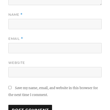
NAME
*
EMAIL
*
WEBSITE
Save my name, email, and website in this browser for
the next time I comment.