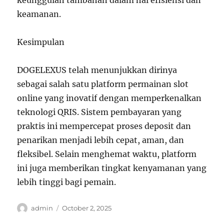
keunggulan tambahan dalam hal efisiensi dan
keamanan.
Kesimpulan
DOGELEXUS telah menunjukkan dirinya
sebagai salah satu platform permainan slot
online yang inovatif dengan memperkenalkan
teknologi QRIS. Sistem pembayaran yang
praktis ini mempercepat proses deposit dan
penarikan menjadi lebih cepat, aman, dan
fleksibel. Selain menghemat waktu, platform
ini juga memberikan tingkat kenyamanan yang
lebih tinggi bagi pemain.
Author
Posted
admin
October 2, 2025
on