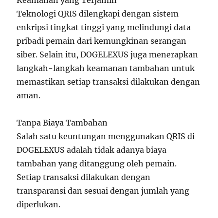
Keamanan yang Terjamin
Teknologi QRIS dilengkapi dengan sistem
enkripsi tingkat tinggi yang melindungi data
pribadi pemain dari kemungkinan serangan
siber. Selain itu, DOGELEXUS juga menerapkan
langkah-langkah keamanan tambahan untuk
memastikan setiap transaksi dilakukan dengan
aman.
Tanpa Biaya Tambahan
Salah satu keuntungan menggunakan QRIS di
DOGELEXUS adalah tidak adanya biaya
tambahan yang ditanggung oleh pemain.
Setiap transaksi dilakukan dengan
transparansi dan sesuai dengan jumlah yang
diperlukan.