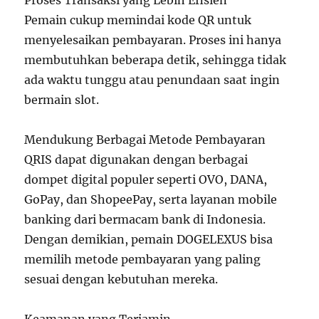
Proses Transaksi yang Lebih Efisien
Pemain cukup memindai kode QR untuk
menyelesaikan pembayaran. Proses ini hanya
membutuhkan beberapa detik, sehingga tidak
ada waktu tunggu atau penundaan saat ingin
bermain slot.
Mendukung Berbagai Metode Pembayaran
QRIS dapat digunakan dengan berbagai
dompet digital populer seperti OVO, DANA,
GoPay, dan ShopeePay, serta layanan mobile
banking dari bermacam bank di Indonesia.
Dengan demikian, pemain DOGELEXUS bisa
memilih metode pembayaran yang paling
sesuai dengan kebutuhan mereka.