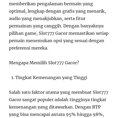
memberikan pengalaman bermain yang
optimal, lengkap dengan grafis yang menarik,
audio yang menakjubkan, serta fitur
permainan yang canggih. Dengan banyaknya
pilihan game, Slot777 Gacor memastikan setiap
pemain menemukan opsi yang sesuai dengan
preferensi mereka.
Mengapa Memilih Slot777 Gacor?
Tingkat Kemenangan yang Tinggi
Salah satu faktor utama yang membuat Slot777
Gacor sangat populer adalah tingginya tingkat
kemenangan yang ditawarkan. Dengan RTP
yang bisa mencapai antara 95% hingga 98%,