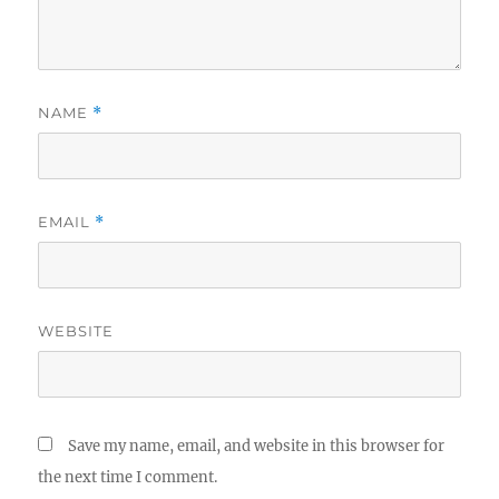
NAME
*
EMAIL
*
WEBSITE
Save my name, email, and website in this browser for
the next time I comment.