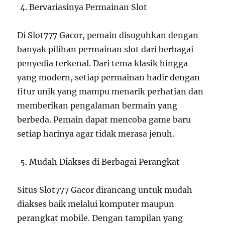
Bervariasinya Permainan Slot
Di Slot777 Gacor, pemain disuguhkan dengan
banyak pilihan permainan slot dari berbagai
penyedia terkenal. Dari tema klasik hingga
yang modern, setiap permainan hadir dengan
fitur unik yang mampu menarik perhatian dan
memberikan pengalaman bermain yang
berbeda. Pemain dapat mencoba game baru
setiap harinya agar tidak merasa jenuh.
Mudah Diakses di Berbagai Perangkat
Situs Slot777 Gacor dirancang untuk mudah
diakses baik melalui komputer maupun
perangkat mobile. Dengan tampilan yang