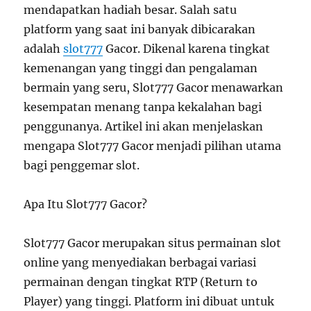
mendapatkan hadiah besar. Salah satu
platform yang saat ini banyak dibicarakan
adalah
slot777
Gacor. Dikenal karena tingkat
kemenangan yang tinggi dan pengalaman
bermain yang seru, Slot777 Gacor menawarkan
kesempatan menang tanpa kekalahan bagi
penggunanya. Artikel ini akan menjelaskan
mengapa Slot777 Gacor menjadi pilihan utama
bagi penggemar slot.
Apa Itu Slot777 Gacor?
Slot777 Gacor merupakan situs permainan slot
online yang menyediakan berbagai variasi
permainan dengan tingkat RTP (Return to
Player) yang tinggi. Platform ini dibuat untuk