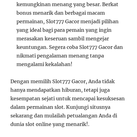
kemungkinan menang yang besar. Berkat
bonus menarik dan berbagai macam
permainan, Slot777 Gacor menjadi pilihan
yang ideal bagi para pemain yang ingin
merasakan keseruan sambil mengejar
keuntungan. Segera coba Slot777 Gacor dan
nikmati pengalaman menang tanpa
mengalami kekalahan!
Dengan memilih Slot777 Gacor, Anda tidak
hanya mendapatkan hiburan, tetapi juga
kesempatan sejati untuk mencapai kesuksesan
dalam permainan slot. Kunjungi situsnya
sekarang dan mulailah petualangan Anda di
dunia slot online yang menarik!.