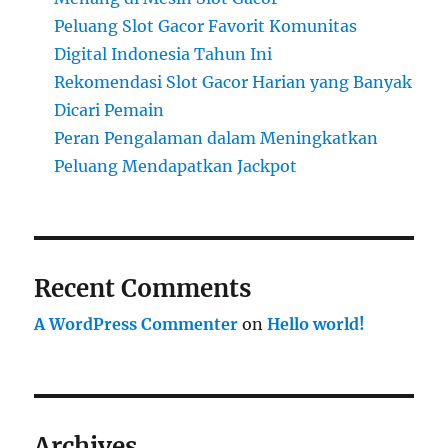
Peluang Slot Gacor Favorit Komunitas
Digital Indonesia Tahun Ini
Rekomendasi Slot Gacor Harian yang Banyak
Dicari Pemain
Peran Pengalaman dalam Meningkatkan
Peluang Mendapatkan Jackpot
Recent Comments
A WordPress Commenter
on
Hello world!
Archives