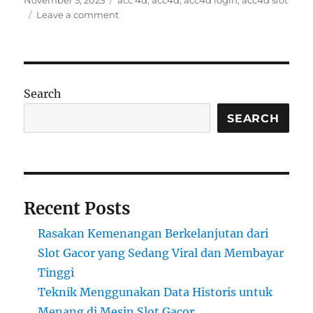
November 5, 2025
acc 4d
,
acc4d
,
acc4d login
,
acc4d slot
on
on
Leave a comment
Jejak
Keberuntungan
yang
Tak
Terduga
Search
SEARCH
Recent Posts
Rasakan Kemenangan Berkelanjutan dari
Slot Gacor yang Sedang Viral dan Membayar
Tinggi
Teknik Menggunakan Data Historis untuk
Menang di Mesin Slot Gacor