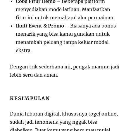
Coba Fitur Demo
– Beberapa platform
menyediakan mode latihan. Manfaatkan
fitur ini untuk memahami alur permainan.
Ikuti Event & Promo
– Biasanya ada bonus
menarik yang bisa kamu gunakan untuk
menambah peluang tanpa keluar modal
ekstra.
Dengan trik sederhana ini, pengalamanmu jadi
lebih seru dan aman.
KESIMPULAN
Dunia hiburan digital, khususnya togel online,
sudah jadi fenomena yang nggak bisa
diabaikan. Buat kamu yang baru mau mulai,