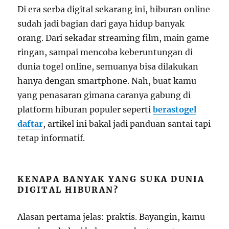
Di era serba digital sekarang ini, hiburan online
sudah jadi bagian dari gaya hidup banyak
orang. Dari sekadar streaming film, main game
ringan, sampai mencoba keberuntungan di
dunia togel online, semuanya bisa dilakukan
hanya dengan smartphone. Nah, buat kamu
yang penasaran gimana caranya gabung di
platform hiburan populer seperti
berastogel
daftar
, artikel ini bakal jadi panduan santai tapi
tetap informatif.
KENAPA BANYAK YANG SUKA DUNIA
DIGITAL HIBURAN?
Alasan pertama jelas: praktis. Bayangin, kamu