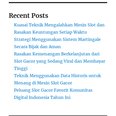
Recent Posts
Kuasai Teknik Mengalahkan Mesin Slot dan
Rasakan Keuntungan Setiap Waktu
Strategi Menggunakan Sistem Martingale
Secara Bijak dan Aman
Rasakan Kemenangan Berkelanjutan dari
Slot Gacor yang Sedang Viral dan Membayar
Tinggi
Teknik Menggunakan Data Historis untuk
Menang di Mesin Slot Gacor
Peluang Slot Gacor Favorit Komunitas
Digital Indonesia Tahun Ini