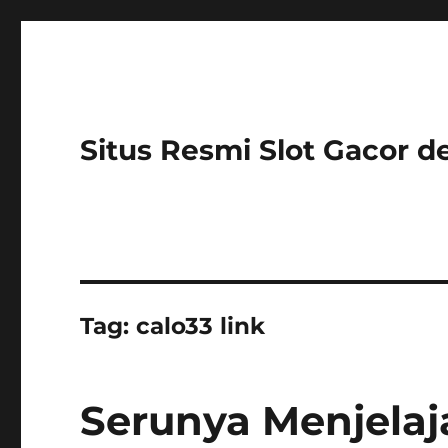
Situs Resmi Slot Gacor
Tag:
calo33 link
Serunya Menjelaja