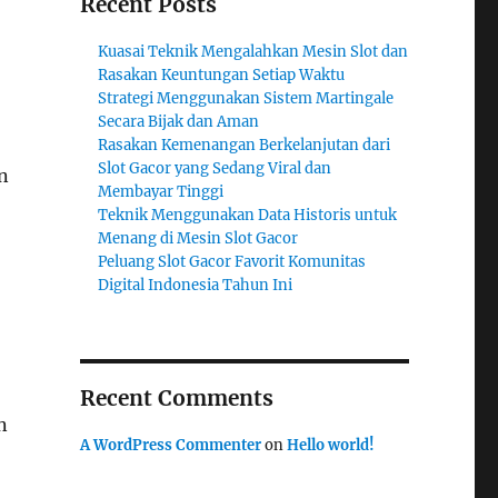
Recent Posts
Kuasai Teknik Mengalahkan Mesin Slot dan
Rasakan Keuntungan Setiap Waktu
Strategi Menggunakan Sistem Martingale
Secara Bijak dan Aman
Rasakan Kemenangan Berkelanjutan dari
Slot Gacor yang Sedang Viral dan
n
Membayar Tinggi
Teknik Menggunakan Data Historis untuk
Menang di Mesin Slot Gacor
Peluang Slot Gacor Favorit Komunitas
Digital Indonesia Tahun Ini
Recent Comments
n
A WordPress Commenter
on
Hello world!