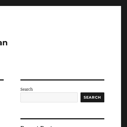
an
Search
SEARCH