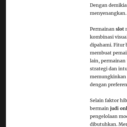
Dengan demikian
menyenangkan.
Permainan
slot
m
kombinasi visu
dipahami. Fitur
membuat pemain 
lain, permainan
strategi dan int
memungkinkan s
dengan preferen
Selain faktor h
bermain
judi on
pengelolaan mod
dibutuhkan. Men