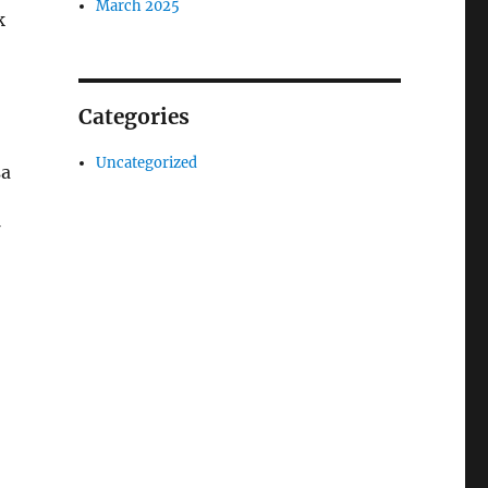
March 2025
k
Categories
Uncategorized
sa