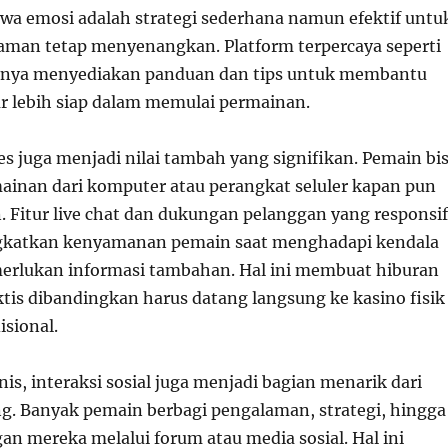
bawa emosi adalah strategi sederhana namun efektif untu
man tetap menyenangkan. Platform terpercaya seperti
anya menyediakan panduan dan tips untuk membantu
r lebih siap dalam memulai permainan.
 juga menjadi nilai tambah yang signifikan. Pemain bi
inan dari komputer atau perangkat seluler kapan pun
. Fitur live chat dan dukungan pelanggan yang responsif
katkan kenyamanan pemain saat menghadapi kendala
erlukan informasi tambahan. Hal ini membuat hiburan
ktis dibandingkan harus datang langsung ke kasino fisik
isional.
nis, interaksi sosial juga menjadi bagian menarik dari
g. Banyak pemain berbagi pengalaman, strategi, hingga
an mereka melalui forum atau media sosial. Hal ini