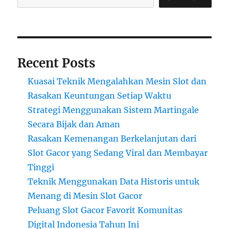
Dunia
Gates
of
Olympus
Recent Posts
Kuasai Teknik Mengalahkan Mesin Slot dan
Rasakan Keuntungan Setiap Waktu
Strategi Menggunakan Sistem Martingale
Secara Bijak dan Aman
Rasakan Kemenangan Berkelanjutan dari
Slot Gacor yang Sedang Viral dan Membayar
Tinggi
Teknik Menggunakan Data Historis untuk
Menang di Mesin Slot Gacor
Peluang Slot Gacor Favorit Komunitas
Digital Indonesia Tahun Ini