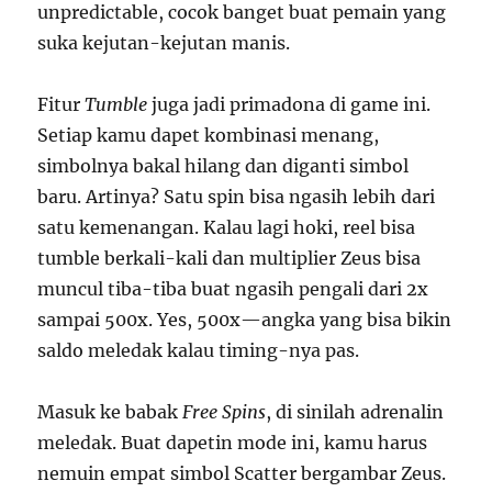
unpredictable, cocok banget buat pemain yang
suka kejutan-kejutan manis.
Fitur
Tumble
juga jadi primadona di game ini.
Setiap kamu dapet kombinasi menang,
simbolnya bakal hilang dan diganti simbol
baru. Artinya? Satu spin bisa ngasih lebih dari
satu kemenangan. Kalau lagi hoki, reel bisa
tumble berkali-kali dan multiplier Zeus bisa
muncul tiba-tiba buat ngasih pengali dari 2x
sampai 500x. Yes, 500x—angka yang bisa bikin
saldo meledak kalau timing-nya pas.
Masuk ke babak
Free Spins
, di sinilah adrenalin
meledak. Buat dapetin mode ini, kamu harus
nemuin empat simbol Scatter bergambar Zeus.