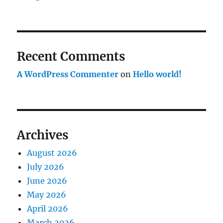
Recent Comments
A WordPress Commenter
on
Hello world!
Archives
August 2026
July 2026
June 2026
May 2026
April 2026
March 2026