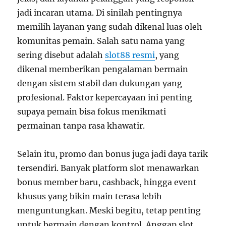
jadi incaran utama. Di sinilah pentingnya
memilih layanan yang sudah dikenal luas oleh
komunitas pemain. Salah satu nama yang
sering disebut adalah
slot88 resmi
, yang
dikenal memberikan pengalaman bermain
dengan sistem stabil dan dukungan yang
profesional. Faktor kepercayaan ini penting
supaya pemain bisa fokus menikmati
permainan tanpa rasa khawatir.
Selain itu, promo dan bonus juga jadi daya tarik
tersendiri. Banyak platform slot menawarkan
bonus member baru, cashback, hingga event
khusus yang bikin main terasa lebih
menguntungkan. Meski begitu, tetap penting
untuk bermain dengan kontrol. Anggap slot