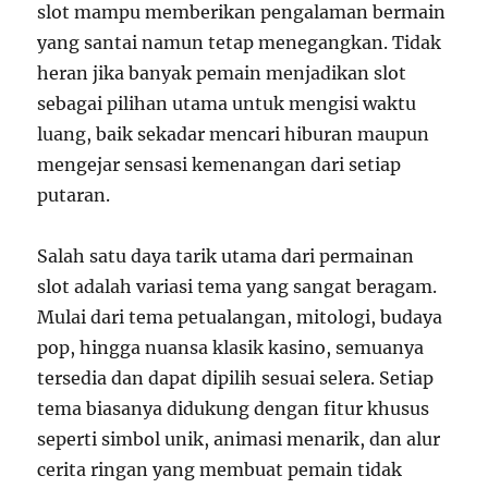
slot mampu memberikan pengalaman bermain
yang santai namun tetap menegangkan. Tidak
heran jika banyak pemain menjadikan slot
sebagai pilihan utama untuk mengisi waktu
luang, baik sekadar mencari hiburan maupun
mengejar sensasi kemenangan dari setiap
putaran.
Salah satu daya tarik utama dari permainan
slot adalah variasi tema yang sangat beragam.
Mulai dari tema petualangan, mitologi, budaya
pop, hingga nuansa klasik kasino, semuanya
tersedia dan dapat dipilih sesuai selera. Setiap
tema biasanya didukung dengan fitur khusus
seperti simbol unik, animasi menarik, dan alur
cerita ringan yang membuat pemain tidak