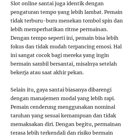
Slot online santai juga identik dengan
pengaturan tempo yang lebih lambat. Pemain
tidak terburu-buru menekan tombol spin dan
lebih memperhatikan ritme permainan.
Dengan tempo seperti ini, pemain bisa lebih
fokus dan tidak mudah terpancing emosi. Hal
ini sangat cocok bagi mereka yang ingin
bermain sambil bersantai, misalnya setelah
bekerja atau saat akhir pekan.
Selain itu, gaya santai biasanya dibarengi
dengan manajemen modal yang lebih rapi.
Pemain cenderung menggunakan nominal
taruhan yang sesuai kemampuan dan tidak
memaksakan diri. Dengan begitu, permainan
terasa lebih terkendali dan risiko bermain