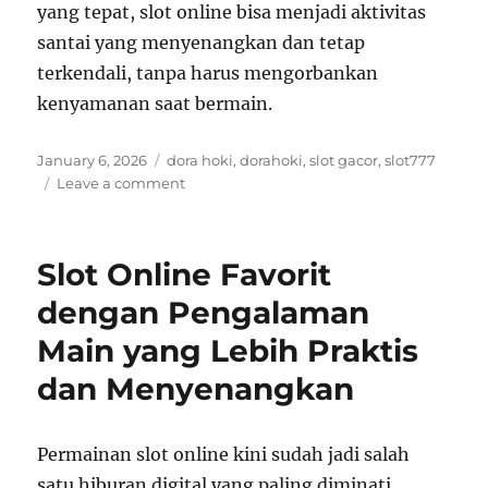
yang tepat, slot online bisa menjadi aktivitas
santai yang menyenangkan dan tetap
terkendali, tanpa harus mengorbankan
kenyamanan saat bermain.
Posted
Tags
January 6, 2026
dora hoki
,
dorahoki
,
slot gacor
,
slot777
on
on
Leave a comment
Slot
Online
Santai
Slot Online Favorit
yang
Lagi
dengan Pengalaman
Ramai
Main yang Lebih Praktis
Dicoba
dan Menyenangkan
Permainan slot online kini sudah jadi salah
satu hiburan digital yang paling diminati.