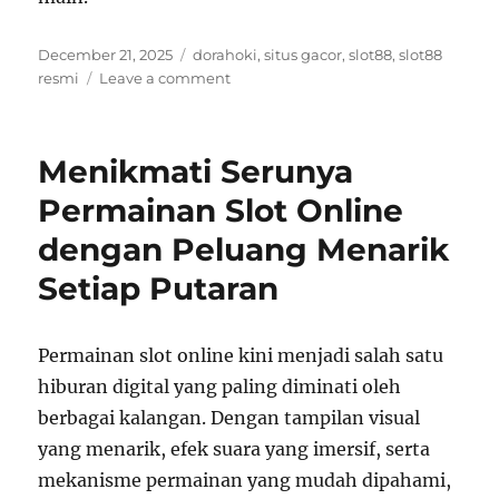
Posted
Tags
December 21, 2025
dorahoki
,
situs gacor
,
slot88
,
slot88
on
on
resmi
Leave a comment
Slot
Online
Favorit
Menikmati Serunya
dengan
Pengalaman
Permainan Slot Online
Main
dengan Peluang Menarik
yang
Lebih
Setiap Putaran
Praktis
dan
Menyenangkan
Permainan slot online kini menjadi salah satu
hiburan digital yang paling diminati oleh
berbagai kalangan. Dengan tampilan visual
yang menarik, efek suara yang imersif, serta
mekanisme permainan yang mudah dipahami,