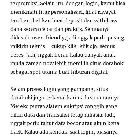
terproteksi. Selain itu, dengan login, kamu bisa
menikmati fitur personalisasi, lihat riwayat
taruhan, bahkan buat deposit dan withdraw
dana secara cepat dan praktis. Semuanya
didesain user-friendly, jadi nggak perlu pusing
mikirin teknis – cukup klik-klik aja, semua
beres. Jadi, nggak heran kalau banyak anak
muda zaman now lebih memilih situs dorahoki
sebagai spot utama buat hiburan digital.
Selain proses login yang gampang, situs
dorahoki juga terkenal karena keamanannya.
Mereka punya sistem enkripsi canggih yang
bikin data dan transaksi tetap rahasia. Jadi,
nggak perlu takut data bocor atau akun kena
hack. Kalau ada kendala saat login, biasanya