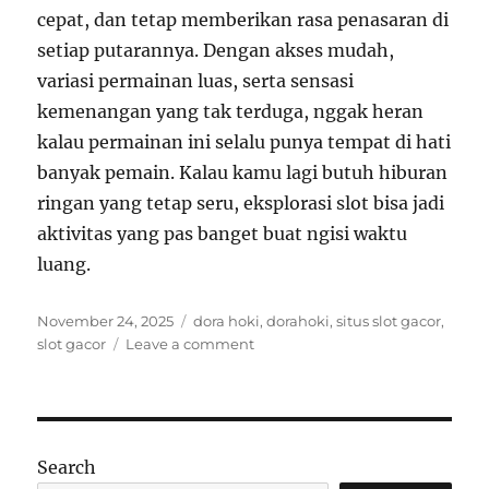
cepat, dan tetap memberikan rasa penasaran di
setiap putarannya. Dengan akses mudah,
variasi permainan luas, serta sensasi
kemenangan yang tak terduga, nggak heran
kalau permainan ini selalu punya tempat di hati
banyak pemain. Kalau kamu lagi butuh hiburan
ringan yang tetap seru, eksplorasi slot bisa jadi
aktivitas yang pas banget buat ngisi waktu
luang.
Posted
Tags
November 24, 2025
dora hoki
,
dorahoki
,
situs slot gacor
,
on
on
slot gacor
Leave a comment
Serunya
Menjelajahi
Dunia
Slot
Modern
Search
untuk