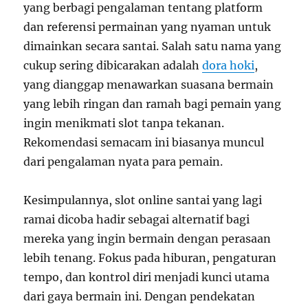
yang berbagi pengalaman tentang platform
dan referensi permainan yang nyaman untuk
dimainkan secara santai. Salah satu nama yang
cukup sering dibicarakan adalah
dora hoki
,
yang dianggap menawarkan suasana bermain
yang lebih ringan dan ramah bagi pemain yang
ingin menikmati slot tanpa tekanan.
Rekomendasi semacam ini biasanya muncul
dari pengalaman nyata para pemain.
Kesimpulannya, slot online santai yang lagi
ramai dicoba hadir sebagai alternatif bagi
mereka yang ingin bermain dengan perasaan
lebih tenang. Fokus pada hiburan, pengaturan
tempo, dan kontrol diri menjadi kunci utama
dari gaya bermain ini. Dengan pendekatan