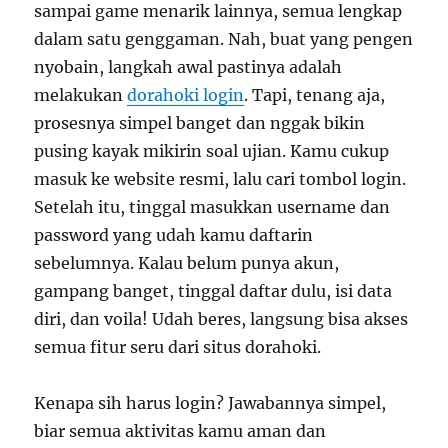
sampai game menarik lainnya, semua lengkap
dalam satu genggaman. Nah, buat yang pengen
nyobain, langkah awal pastinya adalah
melakukan
dorahoki login
. Tapi, tenang aja,
prosesnya simpel banget dan nggak bikin
pusing kayak mikirin soal ujian. Kamu cukup
masuk ke website resmi, lalu cari tombol login.
Setelah itu, tinggal masukkan username dan
password yang udah kamu daftarin
sebelumnya. Kalau belum punya akun,
gampang banget, tinggal daftar dulu, isi data
diri, dan voila! Udah beres, langsung bisa akses
semua fitur seru dari situs dorahoki.
Kenapa sih harus login? Jawabannya simpel,
biar semua aktivitas kamu aman dan