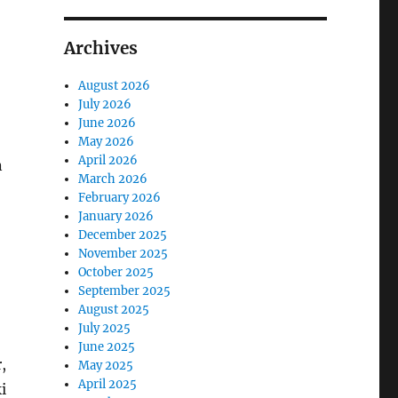
Archives
August 2026
July 2026
June 2026
May 2026
April 2026
n
March 2026
February 2026
January 2026
December 2025
November 2025
October 2025
September 2025
August 2025
July 2025
June 2025
,
May 2025
April 2025
i