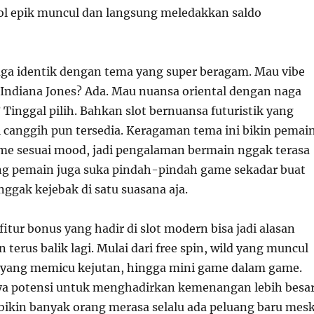
l epik muncul dan langsung meledakkan saldo
juga identik dengan tema yang super beragam. Mau vibe
 Indiana Jones? Ada. Mau nuansa oriental dengan naga
Tinggal pilih. Bahkan slot bernuansa futuristik yang
 canggih pun tersedia. Keragaman tema ini bikin pemai
me sesuai mood, jadi pengalaman bermain nggak terasa
g pemain juga suka pindah-pindah game sekadar buat
 nggak kejebak di satu suasana aja.
-fitur bonus yang hadir di slot modern bisa jadi alasan
 terus balik lagi. Mulai dari free spin, wild yang muncul
 yang memicu kejutan, hingga mini game dalam game.
nya potensi untuk menghadirkan kemenangan lebih besar
 bikin banyak orang merasa selalu ada peluang baru mesk