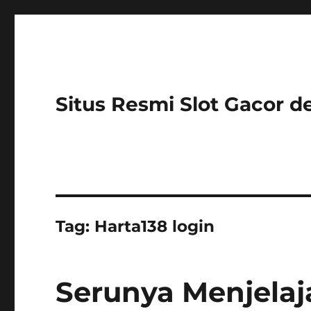
Situs Resmi Slot Gacor
Tag:
Harta138 login
Serunya Menjelaj