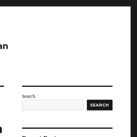
an
Search
SEARCH
n