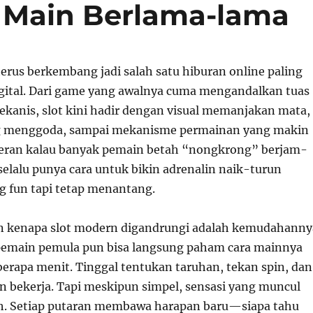
h Main Berlama-lama
erus berkembang jadi salah satu hiburan online paling
digital. Dari game yang awalnya cuma mengandalkan tuas
kanis, slot kini hadir dengan visual memanjakan mata,
ng menggoda, sampai mekanisme permainan yang makin
heran kalau banyak pemain betah “nongkrong” berjam-
selalu punya cara untuk bikin adrenalin naik-turun
g fun tapi tetap menantang.
an kenapa slot modern digandrungi adalah kemudahanny
pemain pemula pun bisa langsung paham cara mainnya
erapa menit. Tinggal tentukan taruhan, tekan spin, dan
n bekerja. Tapi meskipun simpel, sensasi yang muncul
ih. Setiap putaran membawa harapan baru—siapa tahu