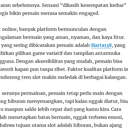
utaran sebelumnya. Sensasi “dikasih kesempatan kedua”
ologis bikin pemain merasa semakin engaged.
t online, banyak platform bermunculan dengan
galaman bermain yang aman, nyaman, dan kaya fitur.
 yang sering dibicarakan pemain adalah
Harta138
, yang
irkan pilihan game variatif dan tampilan antarmuka
guna. Dengan aksesibilitas yang mudah, pemain bisa
avorit kapan pun tanpa ribet. Faktor kualitas platform in
endorong tren slot makin meledak di berbagai kalangan.
h serunya permainan, pemain tetap perlu main dengan
ang hiburan menyenangkan, tapi kalau nggak diatur, bis
 maupun saldo lebih cepat dari yang kamu kira. Cara
alah menetapkan batas bermain, nggak terbawa emosi,
t bahwa tujuan utama slot adalah hiburan, bukan ajang