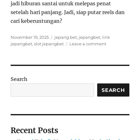
jadi hiburan santai untuk melepas penat
setelah hari panjang. Jadi, siap putar reels dan
cari keberuntungan?
Posted
Tags
November 19, 2025
jepang bet
,
jepangbet
,
link
on
on
jepangbet
,
slot jepangbet
Leave a comment
Sensasi
Slot
Digital
yang
Bikin
Search
Penasaran
Setiap
SEARCH
Putaran
Recent Posts