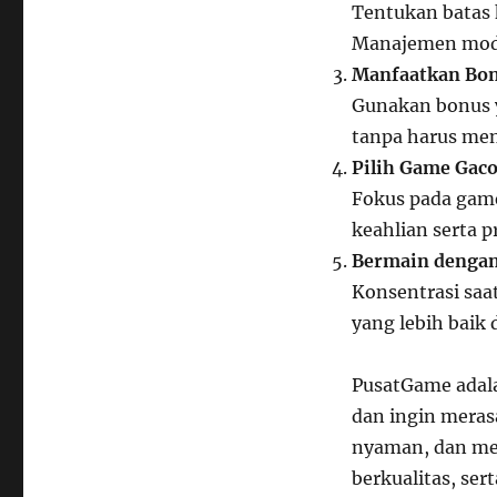
Tentukan batas 
Manajemen moda
Manfaatkan Bo
Gunakan bonus 
tanpa harus men
Pilih Game Gaco
Fokus pada game
keahlian serta p
Bermain dengan
Konsentrasi sa
yang lebih baik 
PusatGame adala
dan ingin meras
nyaman, dan me
berkualitas, se