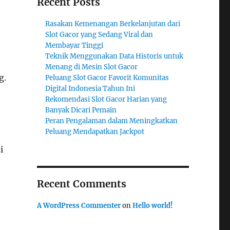
Recent Posts
Rasakan Kemenangan Berkelanjutan dari
Slot Gacor yang Sedang Viral dan
Membayar Tinggi
Teknik Menggunakan Data Historis untuk
Menang di Mesin Slot Gacor
g.
Peluang Slot Gacor Favorit Komunitas
Digital Indonesia Tahun Ini
Rekomendasi Slot Gacor Harian yang
Banyak Dicari Pemain
Peran Pengalaman dalam Meningkatkan
Peluang Mendapatkan Jackpot
i
Recent Comments
A WordPress Commenter
on
Hello world!