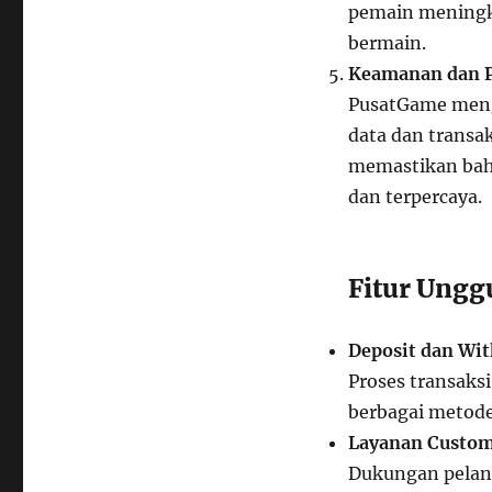
pemain meningk
bermain.
Keamanan dan P
PusatGame meng
data dan transak
memastikan bahwa
dan terpercaya.
Fitur Ungg
Deposit dan Wi
Proses transaks
berbagai metode 
Layanan Custom
Dukungan pelan