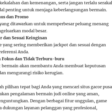
kekalahan dan kemenangan, serta jangan terlalu seraka
l penting untuk menjaga keberlangsungan bermain.
nus dan Promo
yang ditawarkan untuk memperbesar peluang menang
geluarkan modal besar.
r dan Sesuai Keinginan
 yang sering memberikan jackpot dan sesuai dengan
referensi Anda.
 Fokus dan Tidak Terburu-buru
at bermain akan membantu Anda membuat keputusan
dan mengurangi risiko kerugian.
h pilihan tepat bagi Anda yang mencari situs gacor pusa
akan pengalaman bermain judi online yang aman,
nguntungkan. Dengan berbagai fitur unggulan, game
rta dukungan layanan pelanggan yang profesional,