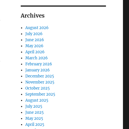
Archives
s
August 2026
July 2026
June 2026
May 2026
April 2026
March 2026
a
February 2026
January 2026
December 2025
November 2025
October 2025
September 2025
August 2025
July 2025
June 2025
May 2025
April 2025