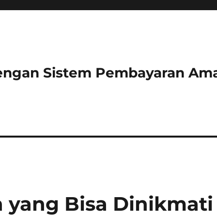
 dengan Sistem Pembayaran Am
 yang Bisa Dinikmati