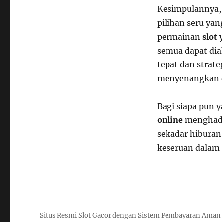
Kesimpulannya,
pilihan seru yan
permainan
slot
y
semua dapat dia
tepat dan strat
menyenangkan 
Bagi siapa pun 
online
menghadir
sekadar hiburan
keseruan dalam 
Situs Resmi Slot Gacor dengan Sistem Pembayaran Aman