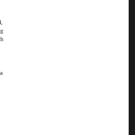
l
,
ng
ih
ya