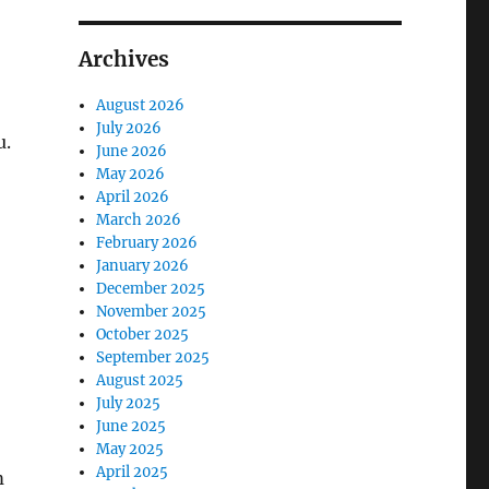
Archives
August 2026
July 2026
u.
June 2026
May 2026
April 2026
March 2026
February 2026
January 2026
December 2025
November 2025
October 2025
September 2025
August 2025
July 2025
June 2025
May 2025
April 2025
m