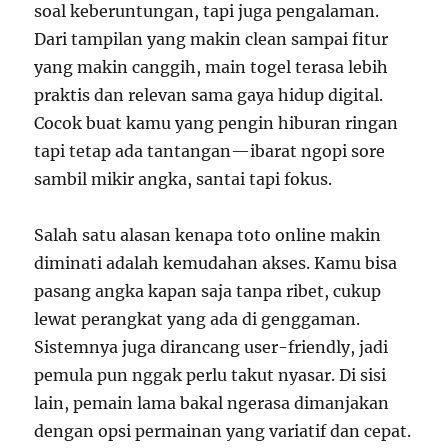
soal keberuntungan, tapi juga pengalaman.
Dari tampilan yang makin clean sampai fitur
yang makin canggih, main togel terasa lebih
praktis dan relevan sama gaya hidup digital.
Cocok buat kamu yang pengin hiburan ringan
tapi tetap ada tantangan—ibarat ngopi sore
sambil mikir angka, santai tapi fokus.
Salah satu alasan kenapa toto online makin
diminati adalah kemudahan akses. Kamu bisa
pasang angka kapan saja tanpa ribet, cukup
lewat perangkat yang ada di genggaman.
Sistemnya juga dirancang user-friendly, jadi
pemula pun nggak perlu takut nyasar. Di sisi
lain, pemain lama bakal ngerasa dimanjakan
dengan opsi permainan yang variatif dan cepat.