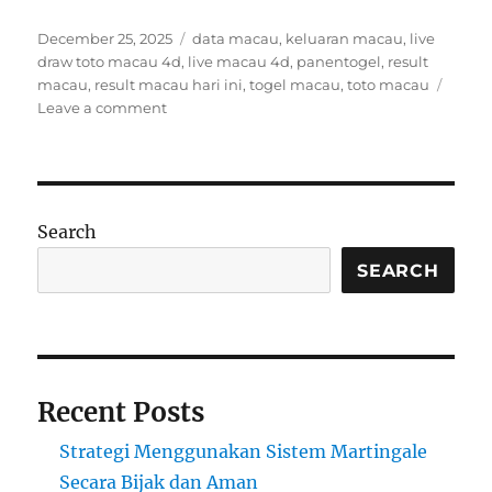
Posted
Tags
December 25, 2025
data macau
,
keluaran macau
,
live
on
draw toto macau 4d
,
live macau 4d
,
panentogel
,
result
macau
,
result macau hari ini
,
togel macau
,
toto macau
on
Leave a comment
Sensasi
Toto
Online:
Main
Santai,
Search
Peluang
Tetap
SEARCH
Maksimal
Recent Posts
Strategi Menggunakan Sistem Martingale
Secara Bijak dan Aman