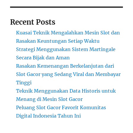
Recent Posts
Kuasai Teknik Mengalahkan Mesin Slot dan
Rasakan Keuntungan Setiap Waktu
Strategi Menggunakan Sistem Martingale
Secara Bijak dan Aman
Rasakan Kemenangan Berkelanjutan dari
Slot Gacor yang Sedang Viral dan Membayar
Tinggi
Teknik Menggunakan Data Historis untuk
Menang di Mesin Slot Gacor
Peluang Slot Gacor Favorit Komunitas
Digital Indonesia Tahun Ini