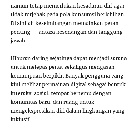
namun tetap memerlukan kesadaran diri agar
tidak terjebak pada pola konsumsi berlebihan.
Di sinilah keseimbangan memainkan peran
penting — antara kesenangan dan tanggung
jawab.
Hiburan daring sejatinya dapat menjadi sarana
untuk melepas penat sekaligus mengasah
kemampuan berpikir. Banyak pengguna yang
kini melihat permainan digital sebagai bentuk
interaksi sosial, tempat bertemu dengan
komunitas baru, dan ruang untuk
mengekspresikan diri dalam lingkungan yang
inklusif.