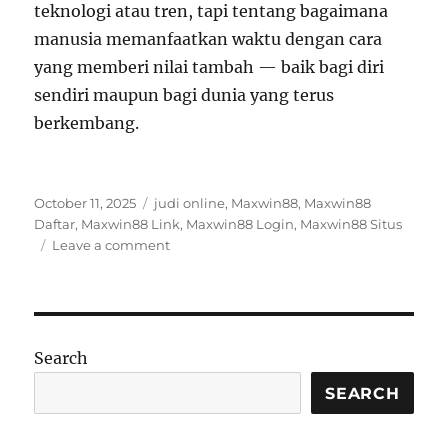
teknologi atau tren, tapi tentang bagaimana
manusia memanfaatkan waktu dengan cara
yang memberi nilai tambah — baik bagi diri
sendiri maupun bagi dunia yang terus
berkembang.
Posted
Tags
October 11, 2025
judi online
,
Maxwin88
,
Maxwin88
on
Daftar
,
Maxwin88 Link
,
Maxwin88 Login
,
Maxwin88 Situs
on
Leave a comment
Menemukan
Keseimbangan
dalam
Era
Hiburan
Search
Modern
SEARCH