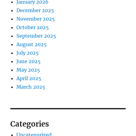
January 2026
December 2025
November 2025
October 2025
September 2025
August 2025
July 2025
June 2025
May 2025
April 2025
March 2025
Categories
Uncategorized