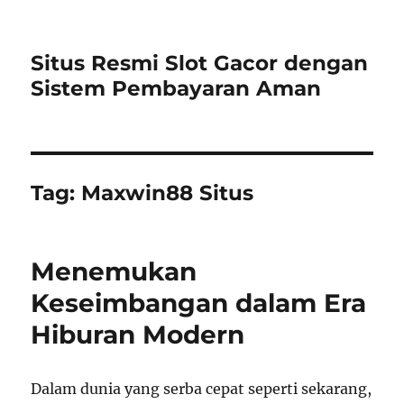
Situs Resmi Slot Gacor dengan
Sistem Pembayaran Aman
Tag:
Maxwin88 Situs
Menemukan
Keseimbangan dalam Era
Hiburan Modern
Dalam dunia yang serba cepat seperti sekarang,