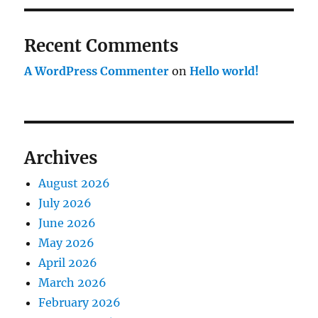
Recent Comments
A WordPress Commenter
on
Hello world!
Archives
August 2026
July 2026
June 2026
May 2026
April 2026
March 2026
February 2026