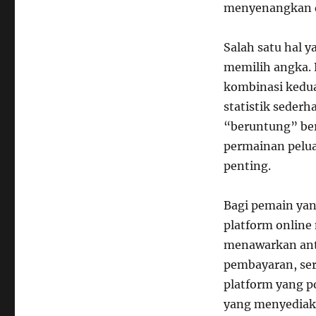
menyenangkan da
Permainan
Toto
dan
Salah satu hal 
Cara
memilih angka. 
Memaksimalkan
Peluang
kombinasi kedu
Menang
statistik seder
“beruntung” ber
permainan pelua
penting.
Bagi pemain yan
platform online
menawarkan ant
pembayaran, ser
platform yang p
yang menyediaka