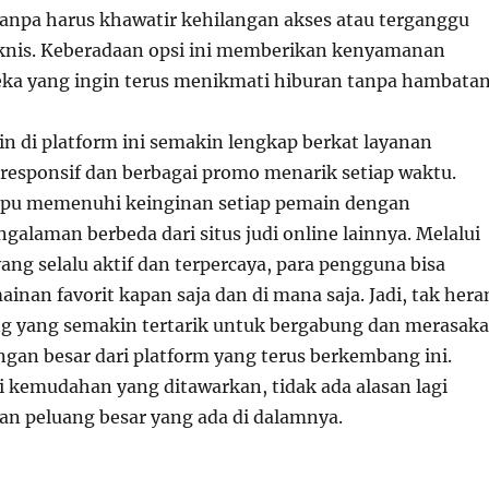
tanpa harus khawatir kehilangan akses atau terganggu
knis. Keberadaan opsi ini memberikan kenyamanan
eka yang ingin terus menikmati hiburan tanpa hambatan
n di platform ini semakin lengkap berkat layanan
responsif dan berbagai promo menarik setiap waktu.
u memenuhi keinginan setiap pemain dengan
alaman berbeda dari situs judi online lainnya. Melalui
ang selalu aktif dan terpercaya, para pengguna bisa
nan favorit kapan saja dan di mana saja. Jadi, tak hera
ng yang semakin tertarik untuk bergabung dan merasak
gan besar dari platform yang terus berkembang ini.
 kemudahan yang ditawarkan, tidak ada alasan lagi
n peluang besar yang ada di dalamnya.