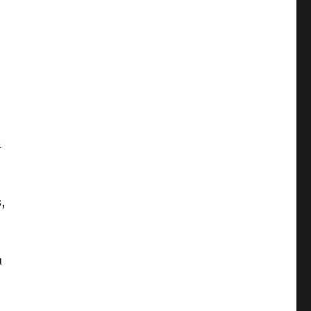
n
,
u