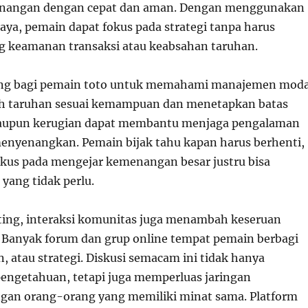
nangan dengan cepat dan aman. Dengan menggunakan
aya, pemain dapat fokus pada strategi tanpa harus
g keamanan transaksi atau keabsahan taruhan.
ting bagi pemain toto untuk memahami manajemen moda
h taruhan sesuai kemampuan dan menetapkan batas
upun kerugian dapat membantu menjaga pengalaman
enyenangkan. Pemain bijak tahu kapan harus berhenti,
fokus pada mengejar kemenangan besar justru bisa
yang tidak perlu.
ting, interaksi komunitas juga menambah keseruan
 Banyak forum dan grup online tempat pemain berbagi
, atau strategi. Diskusi semacam ini tidak hanya
ngetahuan, tetapi juga memperluas jaringan
gan orang-orang yang memiliki minat sama. Platform