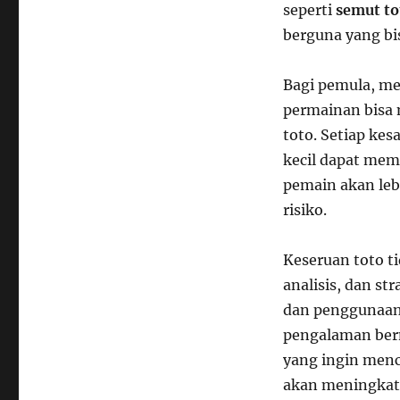
seperti
semut to
berguna yang bi
Bagi pemula, mem
permainan bisa 
toto. Setiap ke
kecil dapat memo
pemain akan le
risiko.
Keseruan toto ti
analisis, dan st
dan penggunaan 
pengalaman berm
yang ingin menc
akan meningkat