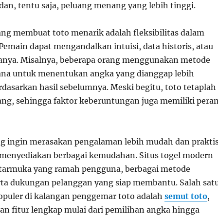
n, tentu saja, peluang menang yang lebih tinggi.
yang membuat toto menarik adalah fleksibilitas dalam
Pemain dapat mengandalkan intuisi, data historis, atau
anya. Misalnya, beberapa orang menggunakan metode
hana untuk menentukan angka yang dianggap lebih
dasarkan hasil sebelumnya. Meski begitu, toto tetaplah
ng, sehingga faktor keberuntungan juga memiliki pera
g ingin merasakan pengalaman lebih mudah dan praktis
 menyediakan berbagai kemudahan. Situs togel modern
armuka yang ramah pengguna, berbagai metode
ta dukungan pelanggan yang siap membantu. Salah sat
opuler di kalangan penggemar toto adalah
semut toto
,
n fitur lengkap mulai dari pemilihan angka hingga