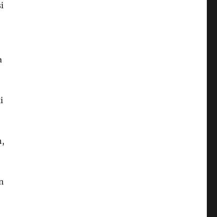
i
a
i
n,
n