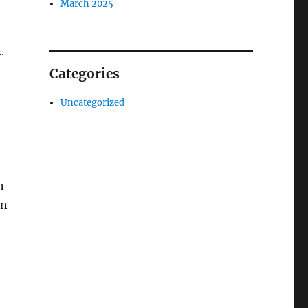
March 2025
.
Categories
Uncategorized
n
an