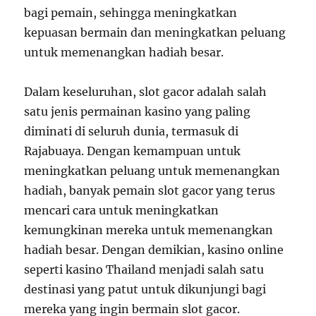
bagi pemain, sehingga meningkatkan
kepuasan bermain dan meningkatkan peluang
untuk memenangkan hadiah besar.
Dalam keseluruhan, slot gacor adalah salah
satu jenis permainan kasino yang paling
diminati di seluruh dunia, termasuk di
Rajabuaya. Dengan kemampuan untuk
meningkatkan peluang untuk memenangkan
hadiah, banyak pemain slot gacor yang terus
mencari cara untuk meningkatkan
kemungkinan mereka untuk memenangkan
hadiah besar. Dengan demikian, kasino online
seperti kasino Thailand menjadi salah satu
destinasi yang patut untuk dikunjungi bagi
mereka yang ingin bermain slot gacor.