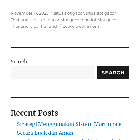
Posted
Tags
November 17, 2025
situs slot gacor
,
situs slot gacor
on
Thailand
,
slot
,
slot gacor
,
slot gacor hari ini
,
slot gacor
on
Thailand
,
slot Thailand
Leave a comment
Rahasia
Menang
Slot
Gacor
Hari
Search
Ini
yang
SEARCH
Wajib
Dicoba!
Recent Posts
Strategi Menggunakan Sistem Martingale
Secara Bijak dan Aman