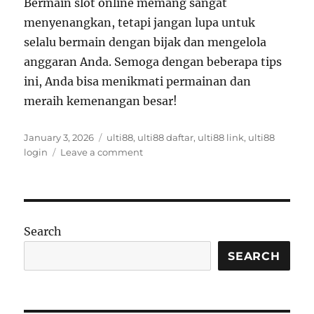
Bermain slot online memang sangat
menyenangkan, tetapi jangan lupa untuk
selalu bermain dengan bijak dan mengelola
anggaran Anda. Semoga dengan beberapa tips
ini, Anda bisa menikmati permainan dan
meraih kemenangan besar!
Posted
Tags
January 3, 2026
ulti88
,
ulti88 daftar
,
ulti88 link
,
ulti88
on
on
login
Leave a comment
Panduan
Seru
Bermain
Slot
Online:
Search
Tips
dan
SEARCH
Trik
Menang