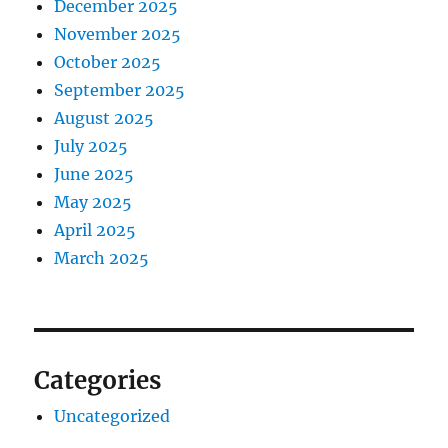
December 2025
November 2025
October 2025
September 2025
August 2025
July 2025
June 2025
May 2025
April 2025
March 2025
Categories
Uncategorized