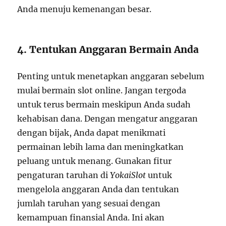
Anda menuju kemenangan besar.
4. Tentukan Anggaran Bermain Anda
Penting untuk menetapkan anggaran sebelum
mulai bermain slot online. Jangan tergoda
untuk terus bermain meskipun Anda sudah
kehabisan dana. Dengan mengatur anggaran
dengan bijak, Anda dapat menikmati
permainan lebih lama dan meningkatkan
peluang untuk menang. Gunakan fitur
pengaturan taruhan di
YokaiSlot
untuk
mengelola anggaran Anda dan tentukan
jumlah taruhan yang sesuai dengan
kemampuan finansial Anda. Ini akan