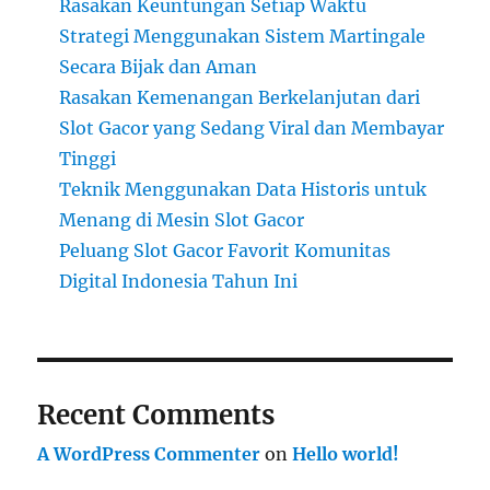
Rasakan Keuntungan Setiap Waktu
Strategi Menggunakan Sistem Martingale
Secara Bijak dan Aman
Rasakan Kemenangan Berkelanjutan dari
Slot Gacor yang Sedang Viral dan Membayar
Tinggi
Teknik Menggunakan Data Historis untuk
Menang di Mesin Slot Gacor
Peluang Slot Gacor Favorit Komunitas
Digital Indonesia Tahun Ini
Recent Comments
A WordPress Commenter
on
Hello world!