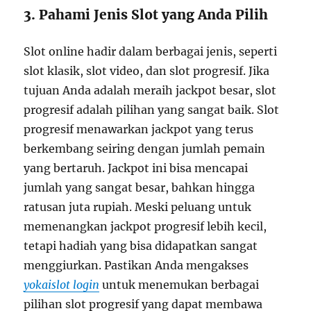
3. Pahami Jenis Slot yang Anda Pilih
Slot online hadir dalam berbagai jenis, seperti
slot klasik, slot video, dan slot progresif. Jika
tujuan Anda adalah meraih jackpot besar, slot
progresif adalah pilihan yang sangat baik. Slot
progresif menawarkan jackpot yang terus
berkembang seiring dengan jumlah pemain
yang bertaruh. Jackpot ini bisa mencapai
jumlah yang sangat besar, bahkan hingga
ratusan juta rupiah. Meski peluang untuk
memenangkan jackpot progresif lebih kecil,
tetapi hadiah yang bisa didapatkan sangat
menggiurkan. Pastikan Anda mengakses
yokaislot login
untuk menemukan berbagai
pilihan slot progresif yang dapat membawa