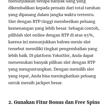
menunjukkan berapa banyak uang yang
dikembalikan kepada pemain dari total taruhan
yang dipasang dalam jangka waktu tertentu.
Slot dengan RTP tinggi memberikan peluang
kemenangan yang lebih besar. Sebagai contoh,
pilihlah slot online dengan RTP di atas 95%,
karena ini menunjukkan bahwa mesin slot
tersebut memiliki tingkat pengembalian yang
lebih baik. Di platform
YokaiSlot
, Anda dapat
menemukan banyak pilihan slot dengan RTP
yang menguntungkan. Dengan memilih slot
yang tepat, Anda bisa meningkatkan peluang
untuk meraih jackpot besar.
2. Gunakan Fitur Bonus dan Free Spins