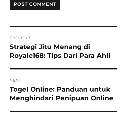
Post
PREVIOUS
navigation
Strategi Jitu Menang di
Previous
post:
Royale168: Tips Dari Para Ahli
NEXT
Togel Online: Panduan untuk
Next
post:
Menghindari Penipuan Online