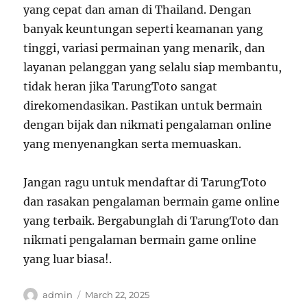
yang cepat dan aman di Thailand. Dengan
banyak keuntungan seperti keamanan yang
tinggi, variasi permainan yang menarik, dan
layanan pelanggan yang selalu siap membantu,
tidak heran jika TarungToto sangat
direkomendasikan. Pastikan untuk bermain
dengan bijak dan nikmati pengalaman online
yang menyenangkan serta memuaskan.
Jangan ragu untuk mendaftar di TarungToto
dan rasakan pengalaman bermain game online
yang terbaik. Bergabunglah di TarungToto dan
nikmati pengalaman bermain game online
yang luar biasa!.
Author
Posted
admin
March 22, 2025