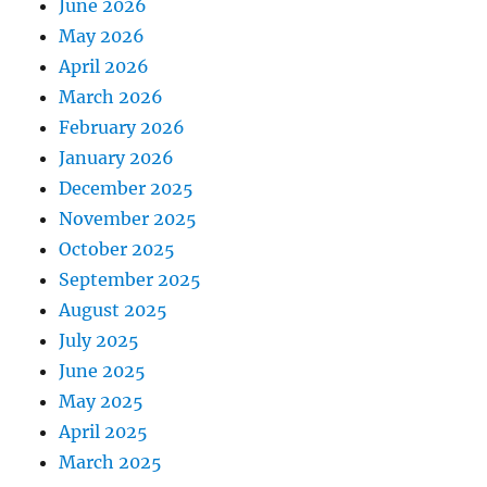
June 2026
May 2026
April 2026
March 2026
February 2026
January 2026
December 2025
November 2025
October 2025
September 2025
August 2025
July 2025
June 2025
May 2025
April 2025
March 2025