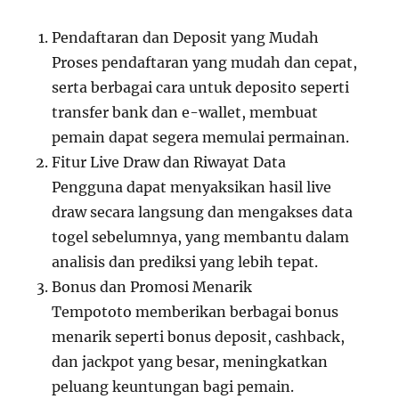
Pendaftaran dan Deposit yang Mudah
Proses pendaftaran yang mudah dan cepat,
serta berbagai cara untuk deposito seperti
transfer bank dan e-wallet, membuat
pemain dapat segera memulai permainan.
Fitur Live Draw dan Riwayat Data
Pengguna dapat menyaksikan hasil live
draw secara langsung dan mengakses data
togel sebelumnya, yang membantu dalam
analisis dan prediksi yang lebih tepat.
Bonus dan Promosi Menarik
Tempototo memberikan berbagai bonus
menarik seperti bonus deposit, cashback,
dan jackpot yang besar, meningkatkan
peluang keuntungan bagi pemain.