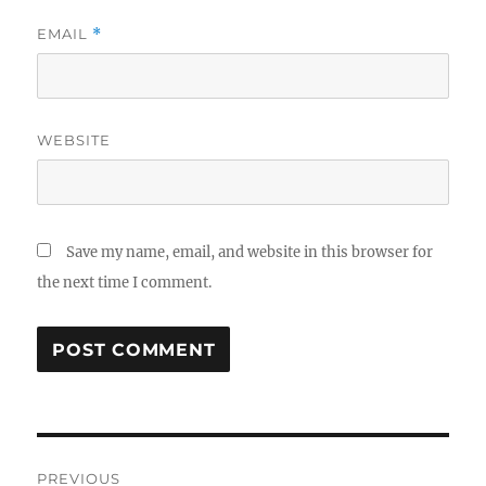
EMAIL
*
WEBSITE
Save my name, email, and website in this browser for
the next time I comment.
Post
PREVIOUS