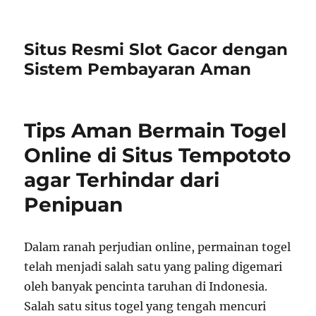
Situs Resmi Slot Gacor dengan
Sistem Pembayaran Aman
Tips Aman Bermain Togel
Online di Situs Tempototo
agar Terhindar dari
Penipuan
Dalam ranah perjudian online, permainan togel
telah menjadi salah satu yang paling digemari
oleh banyak pencinta taruhan di Indonesia.
Salah satu situs togel yang tengah mencuri