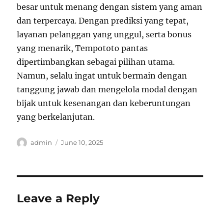
besar untuk menang dengan sistem yang aman
dan terpercaya. Dengan prediksi yang tepat,
layanan pelanggan yang unggul, serta bonus
yang menarik, Tempototo pantas
dipertimbangkan sebagai pilihan utama.
Namun, selalu ingat untuk bermain dengan
tanggung jawab dan mengelola modal dengan
bijak untuk kesenangan dan keberuntungan
yang berkelanjutan.
Author
Posted
admin
June 10, 2025
on
Leave a Reply