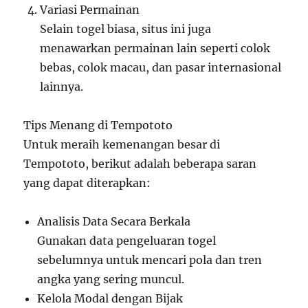
Variasi Permainan
Selain togel biasa, situs ini juga
menawarkan permainan lain seperti colok
bebas, colok macau, dan pasar internasional
lainnya.
Tips Menang di Tempototo
Untuk meraih kemenangan besar di
Tempototo, berikut adalah beberapa saran
yang dapat diterapkan:
Analisis Data Secara Berkala
Gunakan data pengeluaran togel
sebelumnya untuk mencari pola dan tren
angka yang sering muncul.
Kelola Modal dengan Bijak